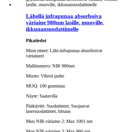
Lähellä infrapunaa absorboiva
väriaine 980nm lasille, muoville,
ikkunansuodattimelle
Pikatiedot
Muut nimet: Lähi-infrapunaa absorboivat
väriaineet
Mallinumero: NIR 980nm
Muoto: Vihreä jauhe
MOQ: 100 grammaa
Näyte: Saatavilla
Pääkäyttö: Suodattimet, Suojaavat
lasersuodattimet, hitsaus
Muu NIR-väriaine 2: Max 1001 nm
Muu NIR-väriaine 3: Max 960 nm