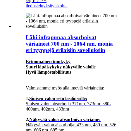
nm, 1070 nm
tiedustelu
yksityiskohta
Lähi-infrapunaa absorboivat
väriaineet 700 nm - 1064 nm, monia
eri tyyppejä erilaisiin sovelluksiin
Erinomainen imukyky
Suuri läpäisykyky näkyvälle valolle
Hyvä lämpöstabiilisuus
Valmistamme myös alla imeviä väriaineita:
1.
Sinisen valon esto lasilinssille:
Sinisen valon absorboija 371nm, 373nm, 380-
400nm, 402nm, 433nm
2.
Näkyvää valoa absorboiva väriaine:
Näkyvän valon absorboija: 433 nm, 489 nm, 526
nm, 606 nm, 685 nm