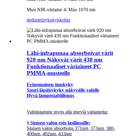
Muu NIR-väriaine 4: Max 1070 nm
tiedustelu
yksityiskohta
Lähi-infrapunaa absorboivat värit
920 nm Näkyvät värit 430 nm
Funktionaaliset väriaineet PC
PMMA-musteelle
Erinomainen imukyky
Suuri läpäisykyky näkyvälle valolle
Hyvä lämpöstabiilisuus
Valmistamme myös alla imeviä väriaineita:
1.
Sinisen valon esto lasilinssille:
Sinisen valon absorboija 371nm, 373nm, 380-
400nm, 402nm, 433nm