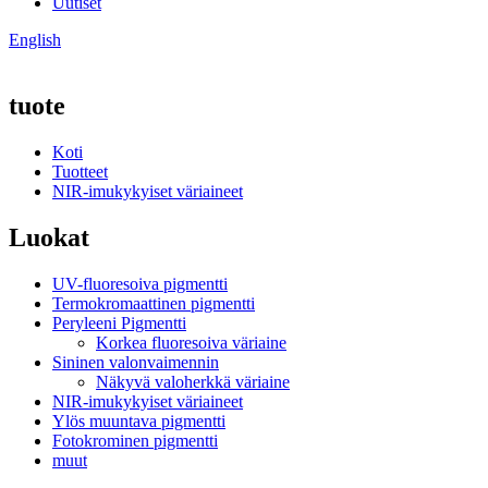
Uutiset
English
tuote
Koti
Tuotteet
NIR-imukykyiset väriaineet
Luokat
UV-fluoresoiva pigmentti
Termokromaattinen pigmentti
Peryleeni Pigmentti
Korkea fluoresoiva väriaine
Sininen valonvaimennin
Näkyvä valoherkkä väriaine
NIR-imukykyiset väriaineet
Ylös muuntava pigmentti
Fotokrominen pigmentti
muut