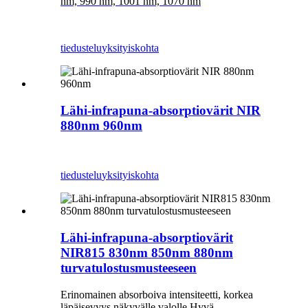
nm, 990 nm, 1001 nm, 1070 nm
tiedustelu
yksityiskohta
Lähi-infrapuna-absorptiovärit NIR
880nm 960nm
tiedustelu
yksityiskohta
Lähi-infrapuna-absorptiovärit
NIR815 830nm 850nm 880nm
turvatulostusmusteeseen
Erinomainen absorboiva intensiteetti, korkea
läpäisevyys näkyvälle valolle Hyvä