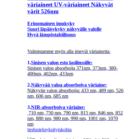
väriaineet UV-väriaineet Näkyvät
värit 526nm
Erinomainen imukyky
Suuri läpäisykyky näkyvälle valolle
Hyvä lämpöstabiilisuus
Valmistamme myös alla imeviä väriaineita:
1.
Sinisen valon esto lasilinssille:
Sinisen valon absorboija 371nm, 373nm, 380-
400nm, 402nm, 433nm
2.
Näkyvää valoa absorboiva väriaine:
Näkyvän valon absorboija: 433 nm, 489 nm, 526
nm, 606 nm, 685 nm
3.
NIR-absorboiva väriaine:
710 nm, 750 nm, 790 nm, 815 nm, 846 nm, 852
nm, 880 nm, 980 nm, 990 nm, 1001 nm, 1070
nm
tiedustelu
yksityiskohta