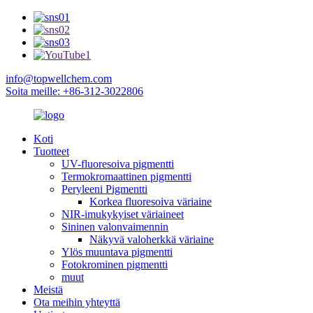
info@topwellchem.com
Soita meille: +86-312-3022806
Koti
Tuotteet
UV-fluoresoiva pigmentti
Termokromaattinen pigmentti
Peryleeni Pigmentti
Korkea fluoresoiva väriaine
NIR-imukykyiset väriaineet
Sininen valonvaimennin
Näkyvä valoherkkä väriaine
Ylös muuntava pigmentti
Fotokrominen pigmentti
muut
Meistä
Ota meihin yhteyttä