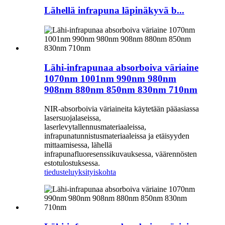
Lähellä infrapuna läpinäkyvä b...
Lähi-infrapunaa absorboiva väriaine
1070nm 1001nm 990nm 980nm
908nm 880nm 850nm 830nm 710nm
NIR-absorboivia väriaineita käytetään pääasiassa
lasersuojalaseissa,
laserlevytallennusmateriaaleissa,
infrapunatunnistusmateriaaleissa ja etäisyyden
mittaamisessa, lähellä
infrapunafluoresenssikuvauksessa, väärennösten
estotulostuksessa.
tiedustelu
yksityiskohta