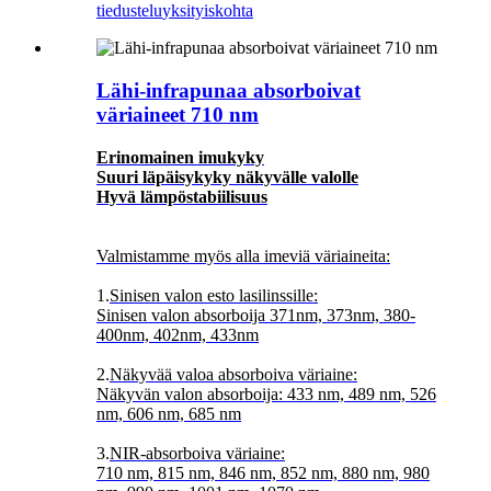
tiedustelu
yksityiskohta
Lähi-infrapunaa absorboivat
väriaineet 710 nm
Erinomainen imukyky
Suuri läpäisykyky näkyvälle valolle
Hyvä lämpöstabiilisuus
Valmistamme myös alla imeviä väriaineita:
1.
Sinisen valon esto lasilinssille:
Sinisen valon absorboija 371nm, 373nm, 380-
400nm, 402nm, 433nm
2.
Näkyvää valoa absorboiva väriaine:
Näkyvän valon absorboija: 433 nm, 489 nm, 526
nm, 606 nm, 685 nm
3.
NIR-absorboiva väriaine:
710 nm, 815 nm, 846 nm, 852 nm, 880 nm, 980