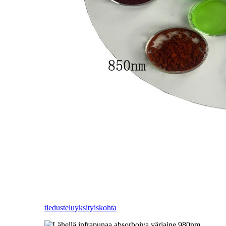
tiedustelu
yksityiskohta