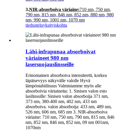
3.
NIR-absorboiva väriaine:
710 nm, 750 nm,
790 nm, 815 nm, 846 nm, 852 nm, 880 nm, 980
nm, 990 nm, 1001 nm, 1070 nm
tiedustelu
yksityiskohta
Lähi-infrapunaa absorboivat
väriaineet 980 nm
lasersuojauslinsseille
Erinomainen absorboiva intensiteetti, korkea
läpäisevyys näkyvälle valolle Hyvä
lämpöstabiilisuus Valmistamme myös alle
absorboivia väriaineita: 1. Sinisen valon esto
lasilinssille: Sinisen valon absorboija 371 nm,
373 nm, 380-400 nm, 402 nm, 433 nm
absorboiva. valon absorboija: 433 nm, 489 nm,
526 nm, 606 nm, 685 nm 3. NIR-absorboiva
väriaine: 710 nm, 750 nm, 790 nm, 815 nm, 846
nm, 852 nm, 846 nm, 852 nm, 09 nm 001nm,
1070nm