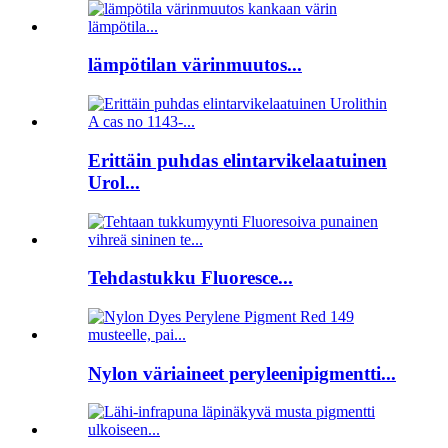
lämpötilan värinmuutos...
Erittäin puhdas elintarvikelaatuinen
Urol...
Tehdastukku Fluoresce...
Nylon väriaineet peryleenipigmentti...