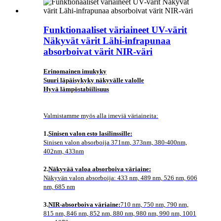
Funktionaaliset väriaineet UV-värit
Näkyvät värit Lähi-infrapunaa
absorboivat värit NIR-väri
Erinomainen imukyky
Suuri läpäisykyky näkyvälle valolle
Hyvä lämpöstabiilisuus
Valmistamme myös alla imeviä väriaineita:
1.
Sinisen valon esto lasilinssille:
Sinisen valon absorboija 371nm, 373nm, 380-400nm,
402nm, 433nm
2.
Näkyvää valoa absorboiva väriaine:
Näkyvän valon absorboija: 433 nm, 489 nm, 526 nm, 606
nm, 685 nm
3.
NIR-absorboiva väriaine:
710 nm, 750 nm, 790 nm,
815 nm, 846 nm, 852 nm, 880 nm, 980 nm, 990 nm, 1001