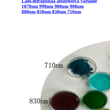
Lähi-infrapunaa absorboiva väriaine
1070nm 990nm 980nm 908nm
880nm 850nm 830nm 710nm