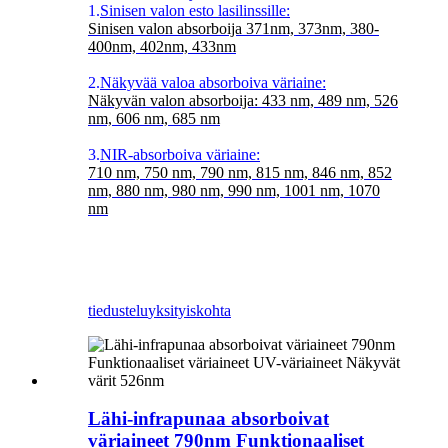
1.
Sinisen valon esto lasilinssille:
Sinisen valon absorboija 371nm, 373nm, 380-
400nm, 402nm, 433nm
2.
Näkyvää valoa absorboiva väriaine:
Näkyvän valon absorboija: 433 nm, 489 nm, 526
nm, 606 nm, 685 nm
3.
NIR-absorboiva väriaine:
710 nm, 750 nm, 790 nm, 815 nm, 846 nm, 852
nm, 880 nm, 980 nm, 990 nm, 1001 nm, 1070
nm
tiedustelu
yksityiskohta
Lähi-infrapunaa absorboivat
väriaineet 790nm Funktionaaliset