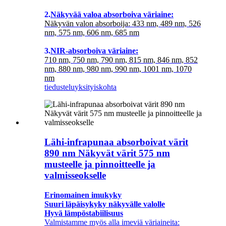
2.
Näkyvää valoa absorboiva väriaine:
Näkyvän valon absorboija: 433 nm, 489 nm, 526
nm, 575 nm, 606 nm, 685 nm
3.
NIR-absorboiva väriaine:
710 nm, 750 nm, 790 nm, 815 nm, 846 nm, 852
nm, 880 nm, 980 nm, 990 nm, 1001 nm, 1070
nm
tiedustelu
yksityiskohta
Lähi-infrapunaa absorboivat värit
890 nm Näkyvät värit 575 nm
musteelle ja pinnoitteelle ja
valmisseokselle
Erinomainen imukyky
Suuri läpäisykyky näkyvälle valolle
Hyvä lämpöstabiilisuus
Valmistamme myös alla imeviä väriaineita: