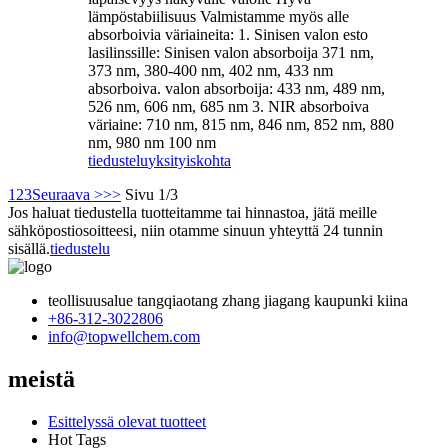
lämpöstabiilisuus Valmistamme myös alle
absorboivia väriaineita: 1. Sinisen valon esto
lasilinssille: Sinisen valon absorboija 371 nm,
373 nm, 380-400 nm, 402 nm, 433 nm
absorboiva. valon absorboija: 433 nm, 489 nm,
526 nm, 606 nm, 685 nm 3. NIR absorboiva
väriaine: 710 nm, 815 nm, 846 nm, 852 nm, 880
nm, 980 nm 100 nm
tiedustelu
yksityiskohta
1
2
3
Seuraava >
>>
Sivu 1/3
Jos haluat tiedustella tuotteitamme tai hinnastoa, jätä meille
sähköpostiosoitteesi, niin otamme sinuun yhteyttä 24 tunnin
sisällä.
tiedustelu
teollisuusalue tangqiaotang zhang jiagang kaupunki kiina
+86-312-3022806
info@topwellchem.com
meistä
Esittelyssä olevat tuotteet
Hot Tags