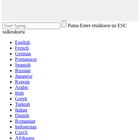
Paina Enter etsiäksesi tai ESC
sulkeaksesi
English
French
German
Portuguese
Spanish
Russian
Japanese
Korean
Arabic
Irish
Greek
Turkish
Italian
Danish
Romanian
Indonesian
Czech
Afrikaans