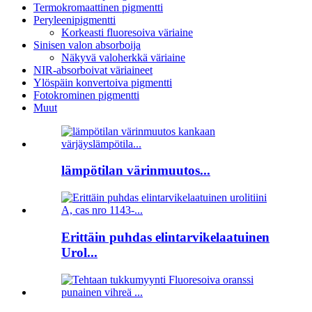
Termokromaattinen pigmentti
Peryleenipigmentti
Korkeasti fluoresoiva väriaine
Sinisen valon absorboija
Näkyvä valoherkkä väriaine
NIR-absorboivat väriaineet
Ylöspäin konvertoiva pigmentti
Fotokrominen pigmentti
Muut
lämpötilan värinmuutos...
Erittäin puhdas elintarvikelaatuinen
Urol...