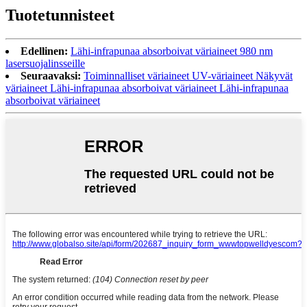
Tuotetunnisteet
Edellinen:
Lähi-infrapunaa absorboivat väriaineet 980 nm
lasersuojalinsseille
Seuraavaksi:
Toiminnalliset väriaineet UV-väriaineet Näkyvät
väriaineet Lähi-infrapunaa absorboivat väriaineet Lähi-infrapunaa
absorboivat väriaineet