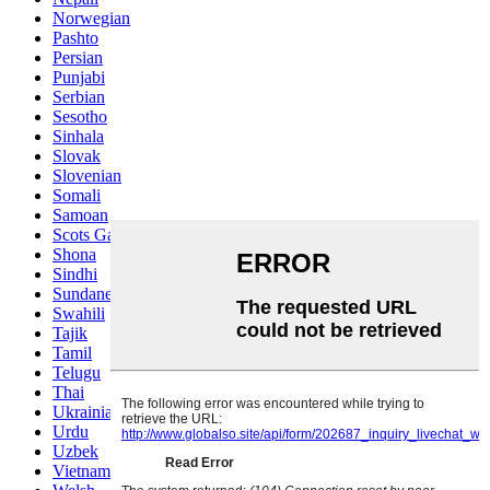
Norwegian
Pashto
Persian
Punjabi
Serbian
Sesotho
Sinhala
Slovak
Slovenian
Somali
Samoan
Scots Gaelic
Shona
Sindhi
Sundanese
Swahili
Tajik
Tamil
Telugu
Thai
Ukrainian
Urdu
Uzbek
Vietnamese