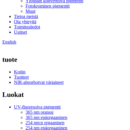
Ylöspäin konvertoiva pigmentti
Fotokrominen pigmentti
Muut
Tietoa meistä
Ota yhteyttä
Toimitustiedot
Uutiset
English
tuote
Kotiin
Tuotteet
NIR-absorboivat väriaineet
Luokat
UV-fluoresoiva pigmentti
365 nm oranssi
365 nm epäorgaaninen
254 nm:n orgaaninen
254 nm epäorgaaninen