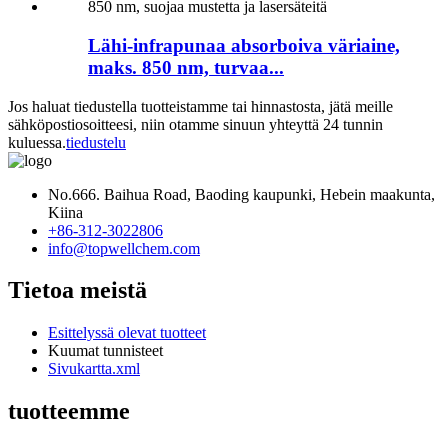
Lähi-infrapunaa absorboiva väriaine,
maks. 850 nm, turvaa...
Jos haluat tiedustella tuotteistamme tai hinnastosta, jätä meille
sähköpostiosoitteesi, niin otamme sinuun yhteyttä 24 tunnin
kuluessa.
tiedustelu
No.666. Baihua Road, Baoding kaupunki, Hebein maakunta,
Kiina
+86-312-3022806
info@topwellchem.com
Tietoa meistä
Esittelyssä olevat tuotteet
Kuumat tunnisteet
Sivukartta.xml
tuotteemme