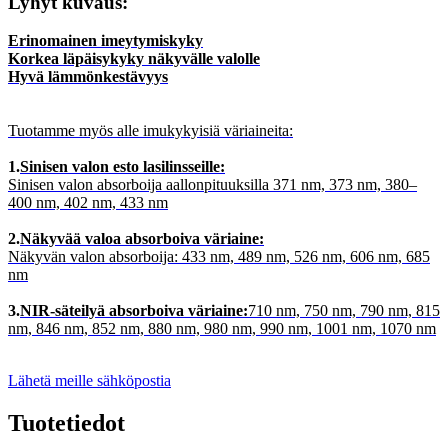
Lyhyt kuvaus:
Erinomainen imeytymiskyky
Korkea läpäisykyky näkyvälle valolle
Hyvä lämmönkestävyys
Tuotamme myös alle imukykyisiä väriaineita:
1.
Sinisen valon esto lasilinsseille:
Sinisen valon absorboija aallonpituuksilla 371 nm, 373 nm, 380–
400 nm, 402 nm, 433 nm
2.
Näkyvää valoa absorboiva väriaine:
Näkyvän valon absorboija: 433 nm, 489 nm, 526 nm, 606 nm, 685
nm
3.
NIR-säteilyä absorboiva väriaine:
710 nm, 750 nm, 790 nm, 815
nm, 846 nm, 852 nm, 880 nm, 980 nm, 990 nm, 1001 nm, 1070 nm
Lähetä meille sähköpostia
Tuotetiedot