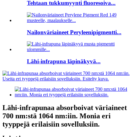
Tehtaan tukkumyynti fluoresoiva...
Nailonväriaineet Peryleenipigmentti...
Lähi-infrapuna läpinäkyvä...
Lähi-infrapunaa absorboivat väriaineet
700 nm:stä 1064 nm:iin. Monia eri
tyyppejä erilaisiin sovelluksiin.