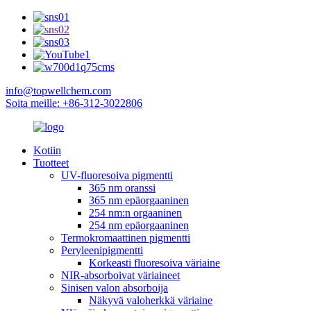
info@topwellchem.com
Soita meille: +86-312-3022806
Kotiin
Tuotteet
UV-fluoresoiva pigmentti
365 nm oranssi
365 nm epäorgaaninen
254 nm:n orgaaninen
254 nm epäorgaaninen
Termokromaattinen pigmentti
Peryleenipigmentti
Korkeasti fluoresoiva väriaine
NIR-absorboivat väriaineet
Sinisen valon absorboija
Näkyvä valoherkkä väriaine