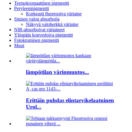
Termokromaattinen pigmentti
Peryleenipigmentti
Korkeasti fluoresoiva väriaine
Sinisen valon absorboija
Näkyvä valoherkkä väriaine
NIR-absorboivat väriaineet
Ylöspäin konvertoiva pigmentti
Fotokrominen pigmentti
Muut
lämpötilan värinmuutos...
Erittäin puhdas elintarvikelaatuinen
Urol...