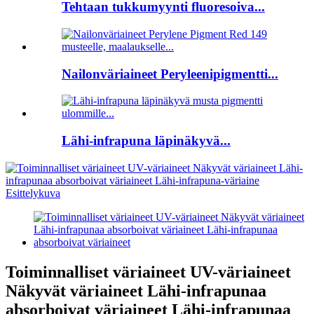
Tehtaan tukkumyynti fluoresoiva...
Nailonväriaineet Peryleenipigmentti...
Lähi-infrapuna läpinäkyvä...
Toiminnalliset väriaineet UV-väriaineet
Näkyvät väriaineet Lähi-infrapunaa
absorboivat väriaineet Lähi-infrapunaa