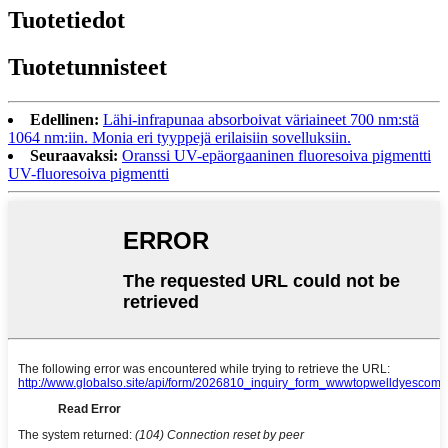
Tuotetiedot
Tuotetunnisteet
Edellinen:
Lähi-infrapunaa absorboivat väriaineet 700 nm:stä
1064 nm:iin. Monia eri tyyppejä erilaisiin sovelluksiin.
Seuraavaksi:
Oranssi UV-epäorgaaninen fluoresoiva pigmentti
UV-fluoresoiva pigmentti