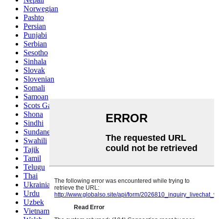
Norwegian
Pashto
Persian
Punjabi
Serbian
Sesotho
Sinhala
Slovak
Slovenian
Somali
Samoan
Scots Gaelic
Shona
Sindhi
Sundanese
Swahili
Tajik
Tamil
Telugu
Thai
Ukrainian
Urdu
Uzbek
Vietnamese