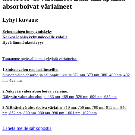
absorboivat väriaineet
Lyhyt kuvaus:
Erinomainen imeytymiskyky
Korkea läpäisykyky näkyvälle valolle
Hyvä lämmönkestävyys
Tuotamme myös alle imukykyisiä väriaineita:
1.
Sinisen valon esto lasilinsseille:
Sinisen valon absorboija aallonpituuksilla 371 nm, 373 nm, 380–400 nm, 402
nm, 433 nm
2.
Näkyvää valoa absorboiva väriaine:
Näkyvän valon absorboija: 433 nm, 489 nm, 526 nm, 606 nm, 685 nm
3.
NIR-säteilyä absorboiva väriaine:
710 nm, 750 nm, 790 nm, 815 nm, 846
nm, 852 nm, 880 nm, 980 nm, 990 nm, 1001 nm, 1070 nm
Lähetä meille sähköpostia