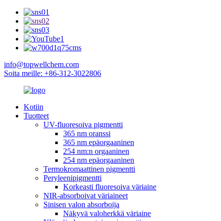
info@topwellchem.com
Soita meille: +86-312-3022806
Kotiin
Tuotteet
UV-fluoresoiva pigmentti
365 nm oranssi
365 nm epäorgaaninen
254 nm:n orgaaninen
254 nm epäorgaaninen
Termokromaattinen pigmentti
Peryleenipigmentti
Korkeasti fluoresoiva väriaine
NIR-absorboivat väriaineet
Sinisen valon absorboija
Näkyvä valoherkkä väriaine