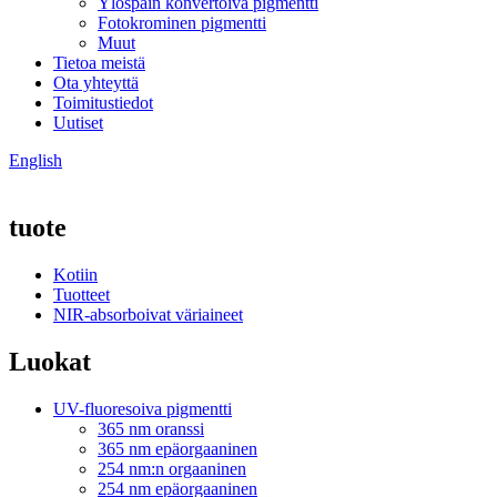
Ylöspäin konvertoiva pigmentti
Fotokrominen pigmentti
Muut
Tietoa meistä
Ota yhteyttä
Toimitustiedot
Uutiset
English
tuote
Kotiin
Tuotteet
NIR-absorboivat väriaineet
Luokat
UV-fluoresoiva pigmentti
365 nm oranssi
365 nm epäorgaaninen
254 nm:n orgaaninen
254 nm epäorgaaninen