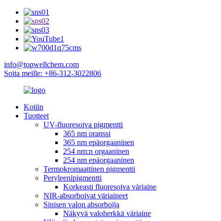
info@topwellchem.com
Soita meille: +86-312-3022806
Kotiin
Tuotteet
UV-fluoresoiva pigmentti
365 nm oranssi
365 nm epäorgaaninen
254 nm:n orgaaninen
254 nm epäorgaaninen
Termokromaattinen pigmentti
Peryleenipigmentti
Korkeasti fluoresoiva väriaine
NIR-absorboivat väriaineet
Sinisen valon absorboija
Näkyvä valoherkkä väriaine