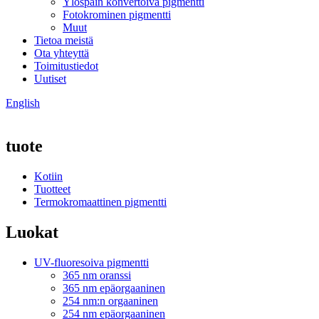
Ylöspäin konvertoiva pigmentti
Fotokrominen pigmentti
Muut
Tietoa meistä
Ota yhteyttä
Toimitustiedot
Uutiset
English
tuote
Kotiin
Tuotteet
Termokromaattinen pigmentti
Luokat
UV-fluoresoiva pigmentti
365 nm oranssi
365 nm epäorgaaninen
254 nm:n orgaaninen
254 nm epäorgaaninen