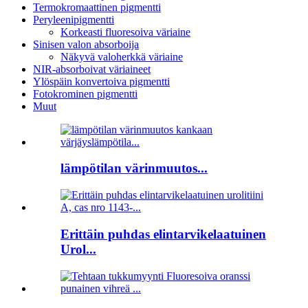
Termokromaattinen pigmentti
Peryleenipigmentti
Korkeasti fluoresoiva väriaine
Sinisen valon absorboija
Näkyvä valoherkkä väriaine
NIR-absorboivat väriaineet
Ylöspäin konvertoiva pigmentti
Fotokrominen pigmentti
Muut
lämpötilan värinmuutos...
Erittäin puhdas elintarvikelaatuinen
Urol...