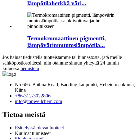
lämpötilaherkkä väri...
Termokromaattinen pigmentti,
lämpövärinmuutoslämpötila...
Jos haluat tiedustella tuotteistamme tai hinnastosta, jätä meille
sähköpostiosoitteesi, niin otamme sinuun yhteyttä 24 tunnin
kuluessa.
tiedustelu
No.666. Baihua Road, Baoding kaupunki, Hebein maakunta,
Kiina
+86-312-3022806
info@topwellchem.com
Tietoa meistä
Esittelyssä olevat tuotteet
Kuumat tunnisteet
Sivukartta.xml