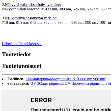
2.
Näkyvää valoa absorboiva väriaine:
Näkyvän valon absorboija: 433 nm, 489 nm, 526 nm, 606 nm, 685 n
3.
NIR-säteilyä absorboiva väriaine:
710 nm, 815 nm, 846 nm, 852 nm, 880 nm, 980 nm, 990 nm, 1001 
Lähetä meille sähköpostia
Tuotetiedot
Tuotetunnisteet
Edellinen:
Lähi-infrapuna-absorptiovärit NIR 880 nm 960 nm
Seuraavaksi:
UV 365nm pigmentit UV-fluoresoiva pigmentti vää