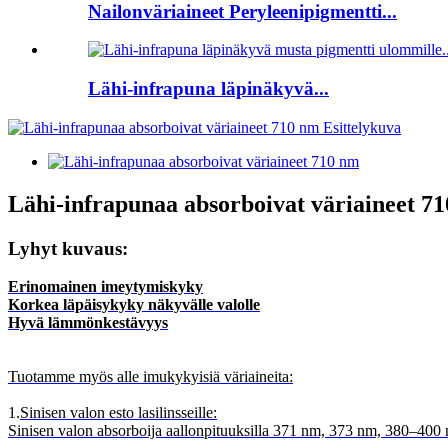
Nailonväriaineet Peryleenipigmentti...
Lähi-infrapuna läpinäkyvä...
Lähi-infrapunaa absorboivat väriaineet 7
Lyhyt kuvaus:
Erinomainen imeytymiskyky
Korkea läpäisykyky näkyvälle valolle
Hyvä lämmönkestävyys
Tuotamme myös alle imukykyisiä väriaineita:
1.
Sinisen valon esto lasilinsseille:
Sinisen valon absorboija aallonpituuksilla 371 nm, 373 nm, 380–40