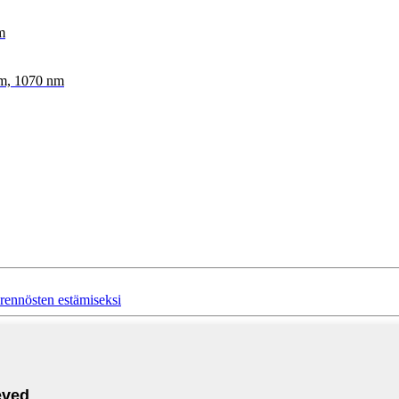
m
nm, 1070 nm
rennösten estämiseksi