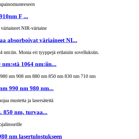
910nm F ...
aa absorboivat väriaineet NI...
 nm:stä 1064 nm:iin...
 nm 990 nm 980 nm...
 850 nm, turvaa...
980 nm lasertulostukseen