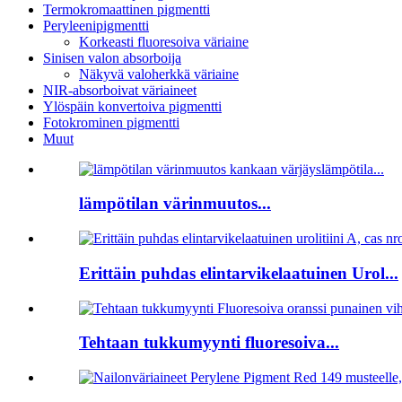
Termokromaattinen pigmentti
Peryleenipigmentti
Korkeasti fluoresoiva väriaine
Sinisen valon absorboija
Näkyvä valoherkkä väriaine
NIR-absorboivat väriaineet
Ylöspäin konvertoiva pigmentti
Fotokrominen pigmentti
Muut
lämpötilan värinmuutos...
Erittäin puhdas elintarvikelaatuinen Urol...
Tehtaan tukkumyynti fluoresoiva...