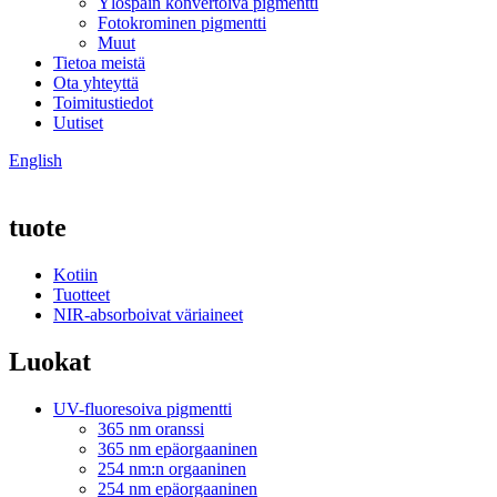
Ylöspäin konvertoiva pigmentti
Fotokrominen pigmentti
Muut
Tietoa meistä
Ota yhteyttä
Toimitustiedot
Uutiset
English
tuote
Kotiin
Tuotteet
NIR-absorboivat väriaineet
Luokat
UV-fluoresoiva pigmentti
365 nm oranssi
365 nm epäorgaaninen
254 nm:n orgaaninen
254 nm epäorgaaninen