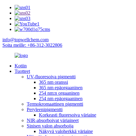
info@topwellchem.com
Soita meille: +86-312-3022806
Kotiin
Tuotteet
UV-fluoresoiva pigmentti
365 nm oranssi
365 nm epäorgaaninen
254 nm:n orgaaninen
254 nm epäorgaaninen
Termokromaattinen pigmentti
Peryleenipigmentti
Korkeasti fluoresoiva väriaine
NIR-absorboivat väriaineet
Sinisen valon absorboija
Näkyvä valoherkkä väriaine