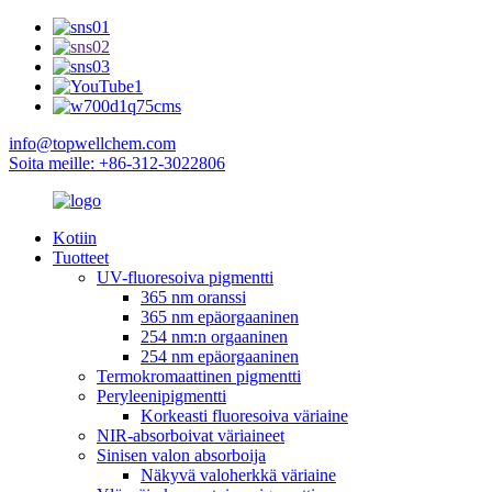
info@topwellchem.com
Soita meille: +86-312-3022806
Kotiin
Tuotteet
UV-fluoresoiva pigmentti
365 nm oranssi
365 nm epäorgaaninen
254 nm:n orgaaninen
254 nm epäorgaaninen
Termokromaattinen pigmentti
Peryleenipigmentti
Korkeasti fluoresoiva väriaine
NIR-absorboivat väriaineet
Sinisen valon absorboija
Näkyvä valoherkkä väriaine