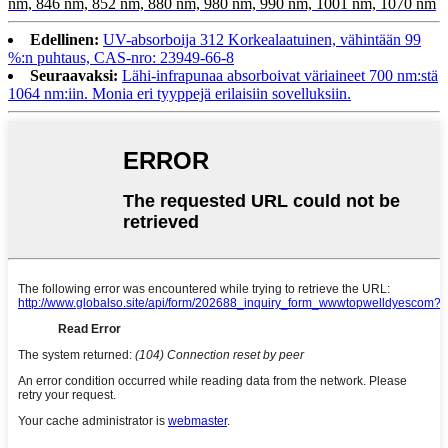
nm, 846 nm, 852 nm, 880 nm, 980 nm, 990 nm, 1001 nm, 1070 nm
Edellinen:
UV-absorboija 312 Korkealaatuinen, vähintään 99
%:n puhtaus, CAS-nro: 23949-66-8
Seuraavaksi:
Lähi-infrapunaa absorboivat väriaineet 700 nm:stä
1064 nm:iin. Monia eri tyyppejä erilaisiin sovelluksiin.