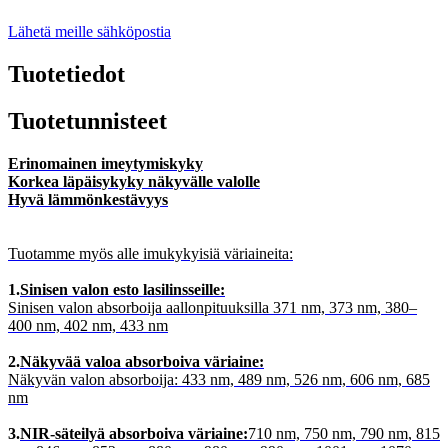
Lähetä meille sähköpostia
Tuotetiedot
Tuotetunnisteet
Erinomainen imeytymiskyky
Korkea läpäisykyky näkyvälle valolle
Hyvä lämmönkestävyys
Tuotamme myös alle imukykyisiä väriaineita:
1.
Sinisen valon esto lasilinsseille:
Sinisen valon absorboija aallonpituuksilla 371 nm, 373 nm, 380–
400 nm, 402 nm, 433 nm
2.
Näkyvää valoa absorboiva väriaine:
Näkyvän valon absorboija: 433 nm, 489 nm, 526 nm, 606 nm, 685
nm
3.
NIR-säteilyä absorboiva väriaine:
710 nm, 750 nm, 790 nm, 815