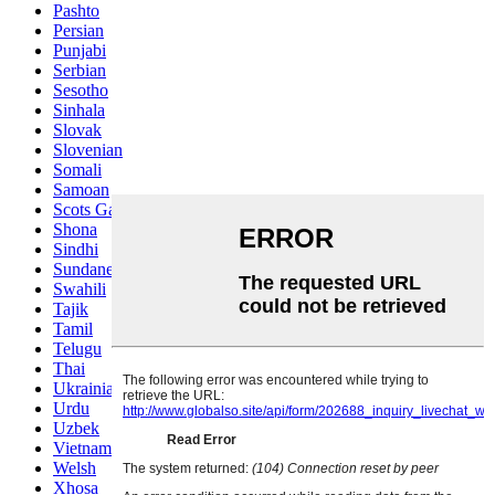
Pashto
Persian
Punjabi
Serbian
Sesotho
Sinhala
Slovak
Slovenian
Somali
Samoan
Scots Gaelic
Shona
Sindhi
Sundanese
Swahili
Tajik
Tamil
Telugu
Thai
Ukrainian
Urdu
Uzbek
Vietnamese
Welsh
Xhosa