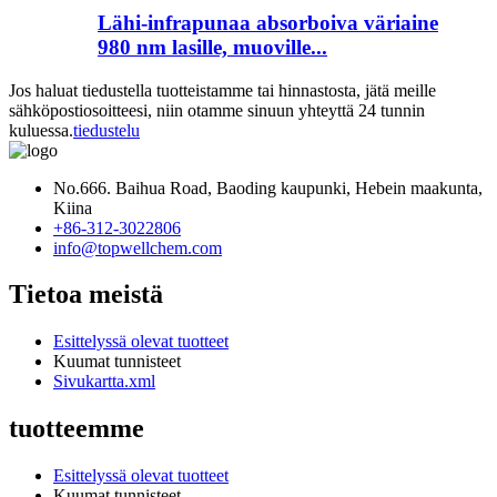
Lähi-infrapunaa absorboiva väriaine
980 nm lasille, muoville...
Jos haluat tiedustella tuotteistamme tai hinnastosta, jätä meille
sähköpostiosoitteesi, niin otamme sinuun yhteyttä 24 tunnin
kuluessa.
tiedustelu
No.666. Baihua Road, Baoding kaupunki, Hebein maakunta,
Kiina
+86-312-3022806
info@topwellchem.com
Tietoa meistä
Esittelyssä olevat tuotteet
Kuumat tunnisteet
Sivukartta.xml
tuotteemme
Esittelyssä olevat tuotteet
Kuumat tunnisteet