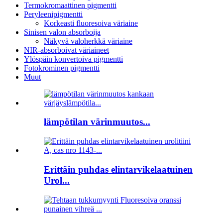
Termokromaattinen pigmentti
Peryleenipigmentti
Korkeasti fluoresoiva väriaine
Sinisen valon absorboija
Näkyvä valoherkkä väriaine
NIR-absorboivat väriaineet
Ylöspäin konvertoiva pigmentti
Fotokrominen pigmentti
Muut
lämpötilan värinmuutos...
Erittäin puhdas elintarvikelaatuinen
Urol...