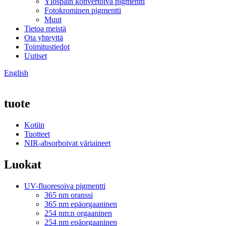
Ylöspäin konvertoiva pigmentti
Fotokrominen pigmentti
Muut
Tietoa meistä
Ota yhteyttä
Toimitustiedot
Uutiset
English
tuote
Kotiin
Tuotteet
NIR-absorboivat väriaineet
Luokat
UV-fluoresoiva pigmentti
365 nm oranssi
365 nm epäorgaaninen
254 nm:n orgaaninen
254 nm epäorgaaninen