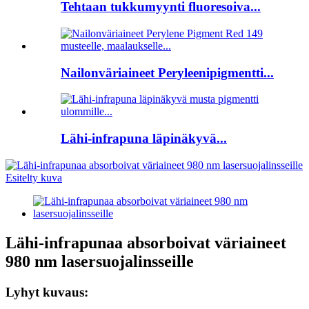
Tehtaan tukkumyynti fluoresoiva...
Nailonväriaineet Peryleenipigmentti...
Lähi-infrapuna läpinäkyvä...
Lähi-infrapunaa absorboivat väriaineet
980 nm lasersuojalinsseille
Lyhyt kuvaus: