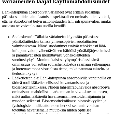
väriaineiden laajat käyttömahdollisuudet
Lähi-infrapunaa absorboivat väriaineet ovat erittäin suosittuja
pääasiassa niiden ainutlaatuisen spektraalisen ominaisuuden vuoksi,
että ne absorboivat tietyn aallonpituuden lähi-infrapunavaloa, minkä
ansiosta ne voivat loistaa useilla kentillä.
Sotilaskenttä: Tällaisia väriaineita käytetään pääasiassa
yönäkölaitteiden kanssa yhteensopivien suodattimien
valmistuksessa. Nämä suodattimet estävät tehokkaasti lähi-
infrapunavalon, vähentävät sen häiriöitä yönäköjärjestelmissä
ja parantavat siten merkittävästi yönäkölaitteiden
suorituskykyä. Monimutkaisissa yöympäristöissä tämä
ominaisuus voi auttaa sotilashenkilöstöä saamaan selkeämpää
ja luotettavampaa visuaalista tietoa, mikä parantaa taistelu- ja
tiedustelukykyä.
Lääketieteen ala: Lähi-infrapunaa absorboivilla väriaineilla on
tärkeä rooli lääketieteellisessä kuvantamisessa ja
biosensoritekniikassa. Niiden lähi-infrapunavaloa absorboiva
ominaisuus mahdollistaa tarkemman in vivo -kuvantamisen,
mikä auttaa lääkäreitä havaitsemaan leesioiden sijainnin ja
muodon selkeästi. Biosensoritekniikassa biomolekyylien ja
fysiologisten indikaattoreiden herkkä seuranta voidaan
toteuttaa havaitsemalla muutoksia niiden optisissa