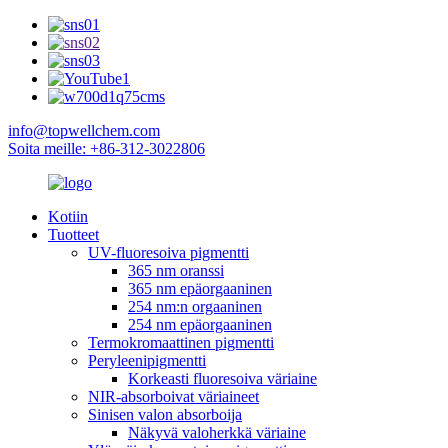
info@topwellchem.com
Soita meille: +86-312-3022806
Kotiin
Tuotteet
UV-fluoresoiva pigmentti
365 nm oranssi
365 nm epäorgaaninen
254 nm:n orgaaninen
254 nm epäorgaaninen
Termokromaattinen pigmentti
Peryleenipigmentti
Korkeasti fluoresoiva väriaine
NIR-absorboivat väriaineet
Sinisen valon absorboija
Näkyvä valoherkkä väriaine