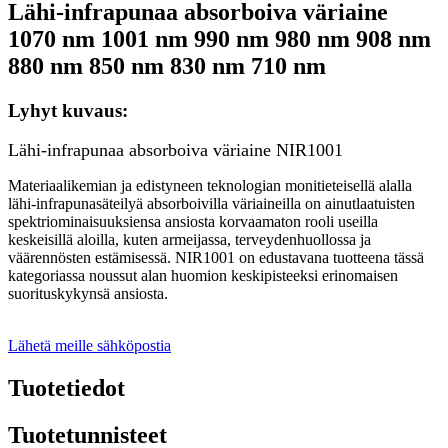
Lähi-infrapunaa absorboiva väriaine
1070 nm 1001 nm 990 nm 980 nm 908 nm
880 nm 850 nm 830 nm 710 nm
Lyhyt kuvaus:
Lähi-infrapunaa absorboiva väriaine NIR1001
Materiaalikemian ja edistyneen teknologian monitieteisellä alalla
lähi-infrapunasäteilyä absorboivilla väriaineilla on ainutlaatuisten
spektriominaisuuksiensa ansiosta korvaamaton rooli useilla
keskeisillä aloilla, kuten armeijassa, terveydenhuollossa ja
väärennösten estämisessä. NIR1001 on edustavana tuotteena tässä
kategoriassa noussut alan huomion keskipisteeksi erinomaisen
suorituskykynsä ansiosta.
Lähetä meille sähköpostia
Tuotetiedot
Tuotetunnisteet