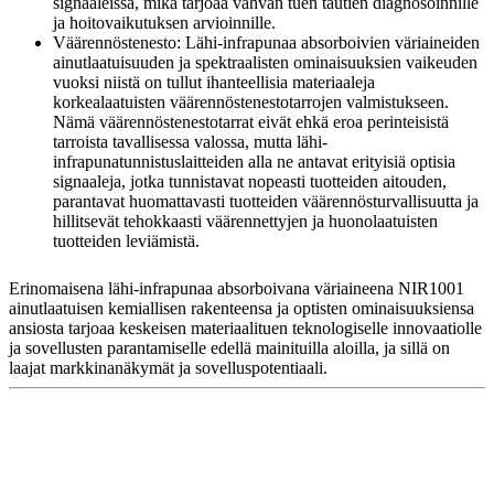
signaaleissa, mikä tarjoaa vahvan tuen tautien diagnosoinnille
ja hoitovaikutuksen arvioinnille.
Väärennöstenesto: Lähi-infrapunaa absorboivien väriaineiden
ainutlaatuisuuden ja spektraalisten ominaisuuksien vaikeuden
vuoksi niistä on tullut ihanteellisia materiaaleja
korkealaatuisten väärennöstenestotarrojen valmistukseen.
Nämä väärennöstenestotarrat eivät ehkä eroa perinteisistä
tarroista tavallisessa valossa, mutta lähi-
infrapunatunnistuslaitteiden alla ne antavat erityisiä optisia
signaaleja, jotka tunnistavat nopeasti tuotteiden aitouden,
parantavat huomattavasti tuotteiden väärennösturvallisuutta ja
hillitsevät tehokkaasti väärennettyjen ja huonolaatuisten
tuotteiden leviämistä.
Erinomaisena lähi-infrapunaa absorboivana väriaineena NIR1001
ainutlaatuisen kemiallisen rakenteensa ja optisten ominaisuuksiensa
ansiosta tarjoaa keskeisen materiaalituen teknologiselle innovaatiolle
ja sovellusten parantamiselle edellä mainituilla aloilla, ja sillä on
laajat markkinanäkymät ja sovelluspotentiaali.