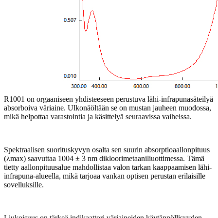
R1001 on orgaaniseen yhdisteeseen perustuva lähi-infrapunasäteilyä
absorboiva väriaine. Ulkonäöltään se on mustan jauheen muodossa,
mikä helpottaa varastointia ja käsittelyä seuraavissa vaiheissa.
Spektraalisen suorituskyvyn osalta sen suurin absorptioaallonpituus
(λmax) saavuttaa 1004 ± 3 nm dikloorimetaaniliuottimessa. Tämä
tietty aallonpituusalue mahdollistaa valon tarkan kaappaamisen lähi-
infrapuna-alueella, mikä tarjoaa vankan optisen perustan erilaisille
sovelluksille.
Liukoisuus on tärkeä indikaattori väriaineiden käytännöllisyyden