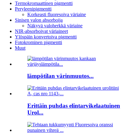
Termokromaattinen pigmentti
Peryleenipigmentti
Korkeasti fluoresoiva väriaine
Sinisen valon absorboija
Näkyvä valoherkkä väriaine
NIR-absorboivat väriaineet
Ylöspäin konvertoiva pigmentti
Fotokrominen pigmentti
Muut
lämpötilan värinmuutos...
Erittäin puhdas elintarvikelaatuinen
Urol...