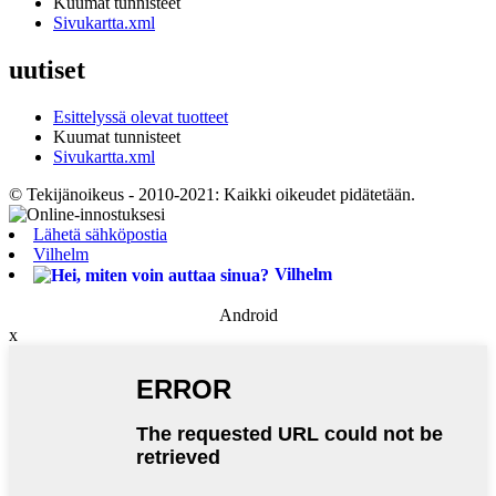
Kuumat tunnisteet
Sivukartta.xml
uutiset
Esittelyssä olevat tuotteet
Kuumat tunnisteet
Sivukartta.xml
© Tekijänoikeus - 2010-2021: Kaikki oikeudet pidätetään.
Lähetä sähköpostia
Vilhelm
Vilhelm
Android
x