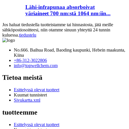
Lähi-infrapunaa absorboivat
väriaineet 700 nm:stä 1064 nm:iin...
Jos haluat tiedustella tuotteistamme tai hinnastosta, jätä meille
sähköpostiosoitteesi, niin otamme sinuun yhteyttä 24 tunnin
kuluessa.
tiedustelu
No.666. Baihua Road, Baoding kaupunki, Hebein maakunta,
Kiina
+86-312-3022806
info@topwellchem.com
Tietoa meistä
Esittelyssä olevat tuotteet
Kuumat tunnisteet
Sivukartta.xml
tuotteemme
Esittelyssä olevat tuotteet