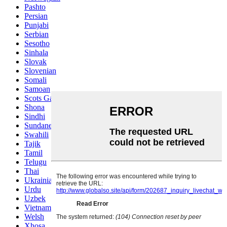
Pashto
Persian
Punjabi
Serbian
Sesotho
Sinhala
Slovak
Slovenian
Somali
Samoan
Scots Gaelic
Shona
Sindhi
Sundanese
Swahili
Tajik
Tamil
Telugu
Thai
Ukrainian
Urdu
Uzbek
Vietnamese
Welsh
Xhosa