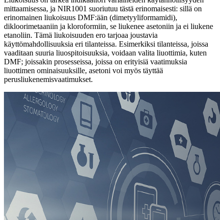
mittaamisessa, ja NIR1001 suoriutuu tästä erinomaisesti: sillä on
erinomainen liukoisuus DMF:ään (dimetyyliformamidi),
dikloorimetaaniin ja kloroformiin, se liukenee asetoniin ja ei liukene
etanoliin. Tämä liukoisuuden ero tarjoaa joustavia
käyttömahdollisuuksia eri tilanteissa. Esimerkiksi tilanteissa, joissa
vaaditaan suuria liuospitoisuuksia, voidaan valita liuottimia, kuten
DMF; joissakin prosesseissa, joissa on erityisiä vaatimuksia
liuottimen ominaisuuksille, asetoni voi myös täyttää
perusliukenemisvaatimukset.