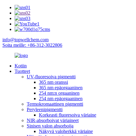
info@topwellchem.com
Soita meille: +86-312-3022806
Kotiin
Tuotteet
UV-fluoresoiva pigmentti
365 nm oranssi
365 nm epäorgaaninen
254 nm:n orgaaninen
254 nm epäorgaaninen
Termokromaattinen pigmentti
Peryleenipigmentti
Korkeasti fluoresoiva väriaine
NIR-absorboivat väriaineet
Sinisen valon absorboija
Näkyvä valoherkkä väriaine