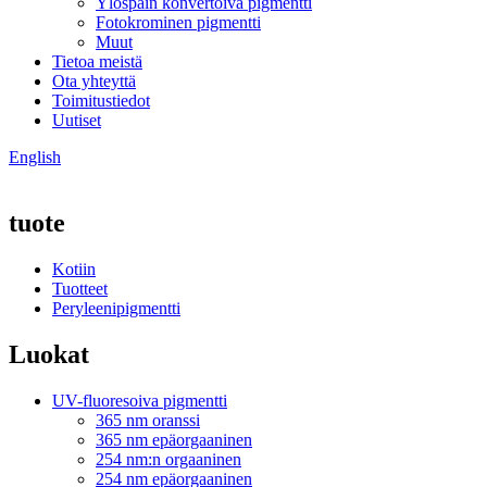
Ylöspäin konvertoiva pigmentti
Fotokrominen pigmentti
Muut
Tietoa meistä
Ota yhteyttä
Toimitustiedot
Uutiset
English
tuote
Kotiin
Tuotteet
Peryleenipigmentti
Luokat
UV-fluoresoiva pigmentti
365 nm oranssi
365 nm epäorgaaninen
254 nm:n orgaaninen
254 nm epäorgaaninen