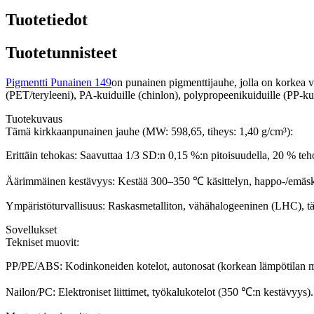
Tuotetiedot
Tuotetunnisteet
Pigmentti Punainen 149
on punainen pigmenttijauhe, jolla on korkea v
(PET/teryleeni), PA-kuiduille (chinlon), polypropeenikuiduille (PP-kuit
Tuotekuvaus
Tämä kirkkaanpunainen jauhe (MW: 598,65, tiheys: 1,40 g/cm³):
Erittäin tehokas: Saavuttaa 1/3 SD:n 0,15 %:n pitoisuudella, 20 % te
Äärimmäinen kestävyys: Kestää 300–350 ℃ käsittelyn, happo-/emäske
Ympäristöturvallisuus: Raskasmetalliton, vähähalogeeninen (LHC), täyt
Sovellukset
Tekniset muovit:
PP/PE/ABS: Kodinkoneiden kotelot, autonosat (korkean lämpötilan 
Nailon/PC: Elektroniset liittimet, työkalukotelot (350 ℃:n kestävyys).