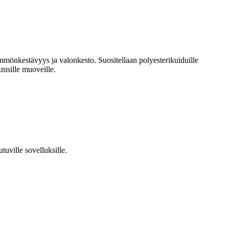
ämmönkestävyys ja valonkesto. Suositellaan polyesterikuiduille
nisille muoveille.
uville sovelluksille.