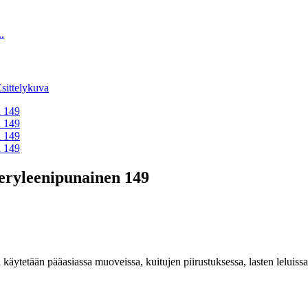
eryleenipunainen 149
käytetään pääasiassa muoveissa, kuitujen piirustuksessa, lasten leluiss