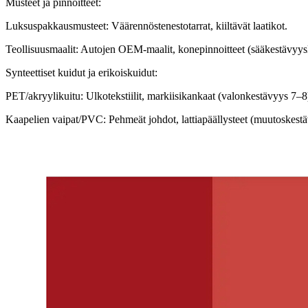
Musteet ja pinnoitteet:
Luksuspakkausmusteet: Väärennöstenestotarrat, kiiltävät laatikot.
Teollisuusmaalit: Autojen OEM-maalit, konepinnoitteet (sääkestävyys
Synteettiset kuidut ja erikoiskuidut:
PET/akryylikuitu: Ulkotekstiilit, markiisikankaat (valonkestävyys 7–8
Kaapelien vaipat/PVC: Pehmeät johdot, lattiapäällysteet (muutoskest