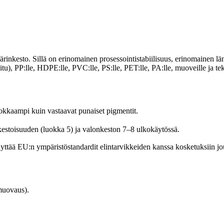
ärinkesto. Sillä on erinomainen prosessointistabiilisuus, erinomainen l
u), PP:lle, HDPE:lle, PVC:lle, PS:lle, PET:lle, PA:lle, muoveille ja tek
hokkaampi kuin vastaavat punaiset pigmentit.
stoisuuden (luokka 5) ja valonkeston 7–8 ulkokäytössä.
tää EU:n ympäristöstandardit elintarvikkeiden kanssa kosketuksiin jout
muovaus).