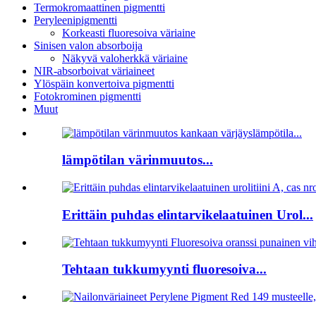
Termokromaattinen pigmentti
Peryleenipigmentti
Korkeasti fluoresoiva väriaine
Sinisen valon absorboija
Näkyvä valoherkkä väriaine
NIR-absorboivat väriaineet
Ylöspäin konvertoiva pigmentti
Fotokrominen pigmentti
Muut
lämpötilan värinmuutos...
Erittäin puhdas elintarvikelaatuinen Urol...
Tehtaan tukkumyynti fluoresoiva...