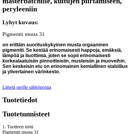
masterbatchille, kuitujen piirtämiseen,
peryleeniin
Lyhyt kuvaus:
Pigmentti musta 31
on erittäin suorituskykyinen musta orgaaninen
pigmentti. Se kestää erinomaisesti happoja, emäksiä,
lämpöä ja liuottimia, joten se sopii erinomaisesti
korkealaatuisiin pinnoitteisiin, musteisiin ja muoveihin.
Sen keskeisin etu on erinomainen kemiallinen stabiilius
ja ylivertainen värinkesto.
Lähetä meille sähköpostia
Tuotetiedot
Tuotetunnisteet
1. Tuotteen nimi
Pigmentti musta 31