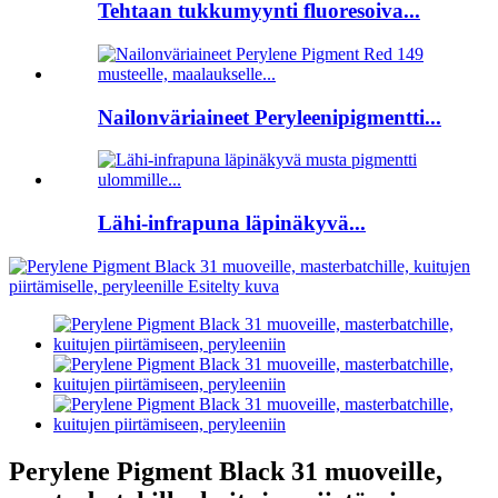
Tehtaan tukkumyynti fluoresoiva...
Nailonväriaineet Peryleenipigmentti...
Lähi-infrapuna läpinäkyvä...
Perylene Pigment Black 31 muoveille,