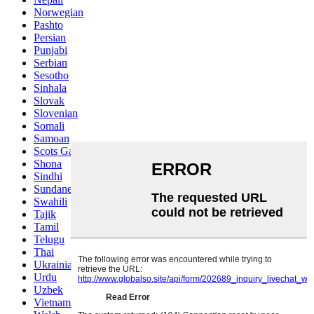
Norwegian
Pashto
Persian
Punjabi
Serbian
Sesotho
Sinhala
Slovak
Slovenian
Somali
Samoan
Scots Gaelic
Shona
Sindhi
Sundanese
Swahili
Tajik
Tamil
Telugu
Thai
Ukrainian
Urdu
Uzbek
Vietnamese