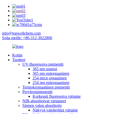
info@topwellchem.com
Soita meille: +86-312-3022806
Kotiin
Tuotteet
UV-fluoresoiva pigmentti
365 nm oranssi
365 nm epäorgaaninen
254 nm:n orgaaninen
254 nm epäorgaaninen
Termokromaattinen pigmentti
Peryleenipigmentti
Korkeasti fluoresoiva väriaine
NIR-absorboivat väriaineet
Sinisen valon absorboija
Näkyvä valoherkkä väriaine