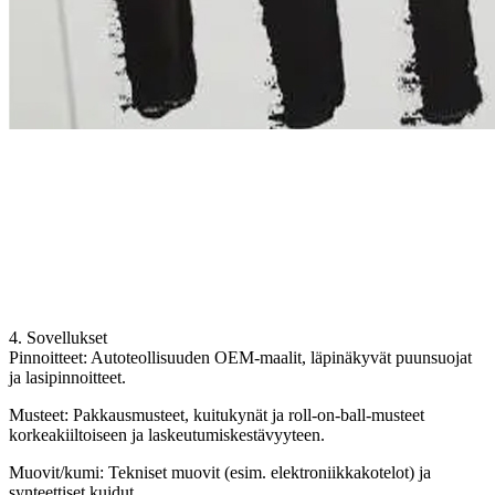
4. Sovellukset
Pinnoitteet: Autoteollisuuden OEM-maalit, läpinäkyvät puunsuojat
ja lasipinnoitteet.
Musteet: Pakkausmusteet, kuitukynät ja roll-on-ball-musteet
korkeakiiltoiseen ja laskeutumiskestävyyteen.
Muovit/kumi: Tekniset muovit (esim. elektroniikkakotelot) ja
synteettiset kuidut.