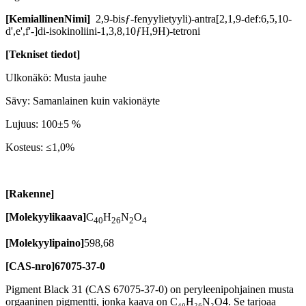
[
Kemiallinen
Nimi
]
2,9-bisƒ-fenyylietyyli)-antra[2,1,9-def:6,5,10-
d',e',f'-]di-isokinoliini-1,3,8,10ƒH,9H)-tetroni
[Tekniset tiedot]
Ulkonäkö: Musta jauhe
Sävy: Samanlainen kuin vakionäyte
Lujuus: 100±5 %
Kosteus: ≤1,0%
[Rakenne]
[Molekyylikaava]
C
H
N
O
40
26
2
4
[Molekyylipaino]
598,68
[CAS-nro]
67075-37-0
Pigment Black 31 (CAS 67075-37-0) on peryleenipohjainen musta
orgaaninen pigmentti, jonka kaava on C₄₀H₂₆N₂O4. Se tarjoaa