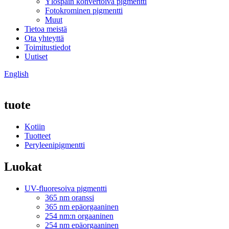
Ylöspäin konvertoiva pigmentti
Fotokrominen pigmentti
Muut
Tietoa meistä
Ota yhteyttä
Toimitustiedot
Uutiset
English
tuote
Kotiin
Tuotteet
Peryleenipigmentti
Luokat
UV-fluoresoiva pigmentti
365 nm oranssi
365 nm epäorgaaninen
254 nm:n orgaaninen
254 nm epäorgaaninen