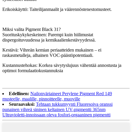
Erikoiskäyttö: Taiteilijanmaalit ja väärennöstenestomusteet.
Miksi valita Pigment Black 31?
Suorituskykykeskeinen: Parempi kuin hiilimustat
dispergoituvuudessa ja kemikaalienkestävyydessä.
Kestävä: Vihreän kemian periaatteiden mukainen – ei
raskasmetalleja, alhainen VOC-päästöpotentiaali.
Kustannustehokas: Korkea sävytyslujuus vähentää annostusta ja
optimoi formulaatiokustannuksia
Edellinen:
Nailonväriaineet Perylene Pigment Red 149
musteelle, maalille, pinnoitteelle, muoville
Seuraavaksi:
Tehtaan tukkumyynti Fluoresoiva oranssi
punainen vihreä sininen keltainen UV-pigmentti 365nm
Ultravioletti-innoissaan oleva fosfori-orgaaninen pigmentti