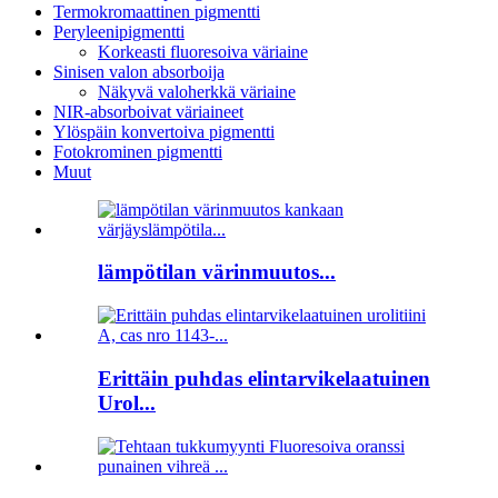
Termokromaattinen pigmentti
Peryleenipigmentti
Korkeasti fluoresoiva väriaine
Sinisen valon absorboija
Näkyvä valoherkkä väriaine
NIR-absorboivat väriaineet
Ylöspäin konvertoiva pigmentti
Fotokrominen pigmentti
Muut
lämpötilan värinmuutos...
Erittäin puhdas elintarvikelaatuinen
Urol...