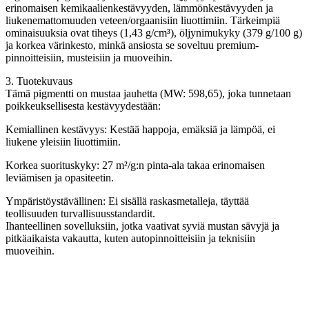
erinomaisen kemikaalienkestävyyden, lämmönkestävyyden ja
liukenemattomuuden veteen/orgaanisiin liuottimiin. Tärkeimpiä
ominaisuuksia ovat tiheys (1,43 g/cm³), öljynimukyky (379 g/100 g)
ja korkea värinkesto, minkä ansiosta se soveltuu premium-
pinnoitteisiin, musteisiin ja muoveihin.
3. Tuotekuvaus
Tämä pigmentti on mustaa jauhetta (MW: 598,65), joka tunnetaan
poikkeuksellisesta kestävyydestään:
Kemiallinen kestävyys: Kestää happoja, emäksiä ja lämpöä, ei
liukene yleisiin liuottimiin.
Korkea suorituskyky: 27 m²/g:n pinta-ala takaa erinomaisen
leviämisen ja opasiteetin.
Ympäristöystävällinen: Ei sisällä raskasmetalleja, täyttää
teollisuuden turvallisuusstandardit.
Ihanteellinen sovelluksiin, jotka vaativat syviä mustan sävyjä ja
pitkäaikaista vakautta, kuten autopinnoitteisiin ja teknisiin
muoveihin.