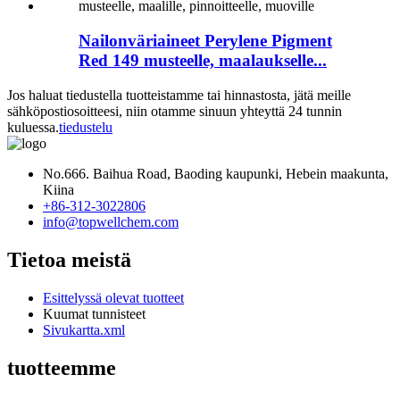
Nailonväriaineet Perylene Pigment
Red 149 musteelle, maalaukselle...
Jos haluat tiedustella tuotteistamme tai hinnastosta, jätä meille
sähköpostiosoitteesi, niin otamme sinuun yhteyttä 24 tunnin
kuluessa.
tiedustelu
No.666. Baihua Road, Baoding kaupunki, Hebein maakunta,
Kiina
+86-312-3022806
info@topwellchem.com
Tietoa meistä
Esittelyssä olevat tuotteet
Kuumat tunnisteet
Sivukartta.xml
tuotteemme