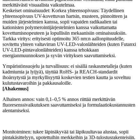
merkittävästi visuaalista vaikutelmaa.
Keskeiset ominaisuudet: Korkea yhteensopivuus: Täydellinen
yhteensopivuus UV-kovettuvan hartsin, musteen, pinnoitteen ja
muiden järjestelmien kanssa, sopii vapaiden radikaalien tai
kationisten polymerointijärjestelmien kanssa vaikuttamatta
kovettumisnopeuteen ja lopullisiin mekaanisiin ominaisuuksiin.
Tarkka viritys: erityisesti optimoitu 365 nm:n aallonpituudelle,
sovitettu yhteen valtavirran UV-LED-valonlähteiden (kuten Futanxi
UV-LED-pintavalonlähteiden) kanssa tehokkaan
energianmuunnoksen ja syvän virityksen saavuttamiseksi.
Ympäristönsuojelu ja turvallisuus: ei sisällä raskasmetalleja (kuten
kadmiumia ja lyijyä), täyttää RoHS- ja REACH-standardit
ihoärsytystä ja myrkyllisyyttä koskevien testien kautta ja soveltuu
kulutustavaroihin ja pakkausaloille.
[
A
hakemus
]
Alhainen annos: vain 0,1–0,5 % annos riittää merkittävän
fluoresenssivaikutuksen saavuttamiseksi ja formulaatiokustannusten
alentamiseksi.
Monitoiminen: tukee läpinäkyvää tai läpikuultavaa alustaa, sopii
pintakäsittelyyn, upotettuihin merkkeihin ja 3D-tulostusrakenteisiin.