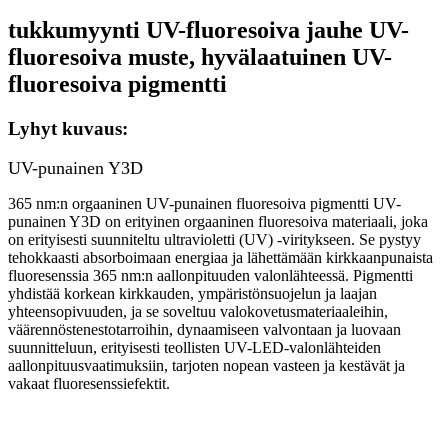
tukkumyynti UV-fluoresoiva jauhe UV-
fluoresoiva muste, hyvälaatuinen UV-
fluoresoiva pigmentti
Lyhyt kuvaus:
UV-punainen Y3D
365 nm:n orgaaninen UV-punainen fluoresoiva pigmentti UV-
punainen Y3D on erityinen orgaaninen fluoresoiva materiaali, joka
on erityisesti suunniteltu ultravioletti (UV) -viritykseen. Se pystyy
tehokkaasti absorboimaan energiaa ja lähettämään kirkkaanpunaista
fluoresenssia 365 nm:n aallonpituuden valonlähteessä. Pigmentti
yhdistää korkean kirkkauden, ympäristönsuojelun ja laajan
yhteensopivuuden, ja se soveltuu valokovetusmateriaaleihin,
väärennöstenestotarroihin, dynaamiseen valvontaan ja luovaan
suunnitteluun, erityisesti teollisten UV-LED-valonlähteiden
aallonpituusvaatimuksiin, tarjoten nopean vasteen ja kestävät ja
vakaat fluoresenssiefektit.