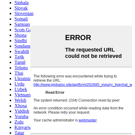
Sinhala
Slovak
Slovenian
Somali
Samoan
Scots Gaelic
Shona
Sindhi
Sundanese
Swahili
Tajik
Tamil
Telugu
Thai
Ukrainian
Urdu
Uzbek
Vietnamese
Welsh
Xhosa
Yiddish
Yoruba
Zulu
Kinyarwanda
Tatar