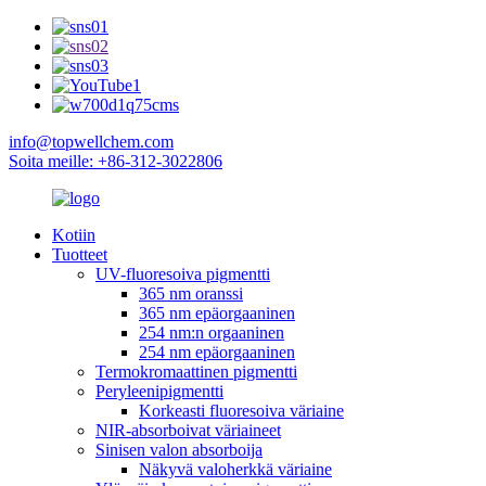
info@topwellchem.com
Soita meille: +86-312-3022806
Kotiin
Tuotteet
UV-fluoresoiva pigmentti
365 nm oranssi
365 nm epäorgaaninen
254 nm:n orgaaninen
254 nm epäorgaaninen
Termokromaattinen pigmentti
Peryleenipigmentti
Korkeasti fluoresoiva väriaine
NIR-absorboivat väriaineet
Sinisen valon absorboija
Näkyvä valoherkkä väriaine