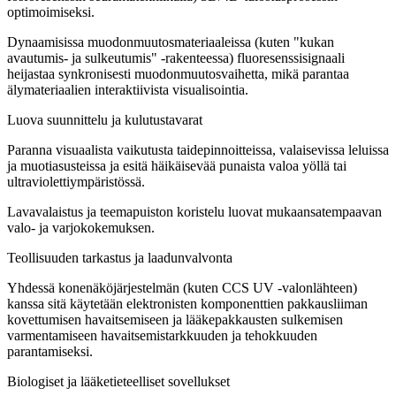
optimoimiseksi.
Dynaamisissa muodonmuutosmateriaaleissa (kuten "kukan
avautumis- ja sulkeutumis" -rakenteessa) fluoresenssisignaali
heijastaa synkronisesti muodonmuutosvaihetta, mikä parantaa
älymateriaalien interaktiivista visualisointia.
Luova suunnittelu ja kulutustavarat
Paranna visuaalista vaikutusta taidepinnoitteissa, valaisevissa leluissa
ja muotiasusteissa ja esitä häikäisevää punaista valoa yöllä tai
ultraviolettiympäristössä.
Lavavalaistus ja teemapuiston koristelu luovat mukaansatempaavan
valo- ja varjokokemuksen.
Teollisuuden tarkastus ja laadunvalvonta
Yhdessä konenäköjärjestelmän (kuten CCS UV -valonlähteen)
kanssa sitä käytetään elektronisten komponenttien pakkausliiman
kovettumisen havaitsemiseen ja lääkepakkausten sulkemisen
varmentamiseen havaitsemistarkkuuden ja tehokkuuden
parantamiseksi.
Biologiset ja lääketieteelliset sovellukset