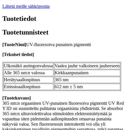
Lähetä meille sähköpostia
Tuotetiedot
Tuotetunnisteet
[
Tuote
Nimi
]
UV-fluoresoiva punainen pigmentti
[
Tekniset tiedot
]
Ulkonäkö auringonvalossa
Vaalea jauhe valkoiseen jauheeseen
Alle 365 nm:n valossa
Kirkkaanpunainen
Herätysaallonpituus
365 nm
Emissioaallonpituus
612 nm ± 5 nm
[Tuotekuvaus]
365 nm:n orgaaninen UV-punainen fluoresoiva pigmentti UV Red
Y3D on suunniteltu puhtaista orgaanisista yhdisteistä. Se absorboi
365 nm:n ultraviolettivaloa stimuloiden elektronisiirtymää ja
vapauttaa siten pidemmän aallonpituuden omaavaa punaista
näkyvää valoa. Sen fluoresenssin intensiteetti voi olla yli
kaksinkertainen tavallisiin pigmentteihin verrattuna, mikä parantaa