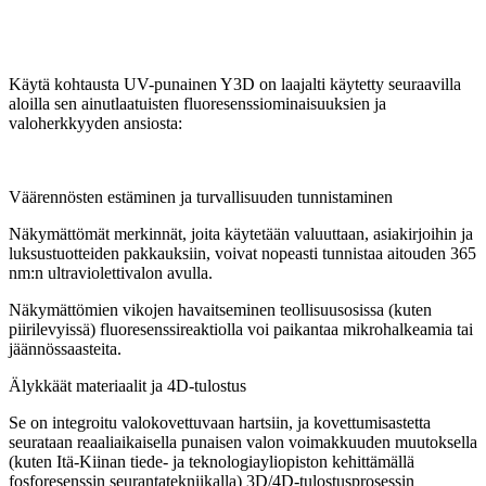
Käytä kohtausta UV-punainen Y3D on laajalti käytetty seuraavilla
aloilla sen ainutlaatuisten fluoresenssiominaisuuksien ja
valoherkkyyden ansiosta:
Väärennösten estäminen ja turvallisuuden tunnistaminen
Näkymättömät merkinnät, joita käytetään valuuttaan, asiakirjoihin ja
luksustuotteiden pakkauksiin, voivat nopeasti tunnistaa aitouden 365
nm:n ultraviolettivalon avulla.
Näkymättömien vikojen havaitseminen teollisuusosissa (kuten
piirilevyissä) fluoresenssireaktiolla voi paikantaa mikrohalkeamia tai
jäännössaasteita.
Älykkäät materiaalit ja 4D-tulostus
Se on integroitu valokovettuvaan hartsiin, ja kovettumisastetta
seurataan reaaliaikaisella punaisen valon voimakkuuden muutoksella
(kuten Itä-Kiinan tiede- ja teknologiayliopiston kehittämällä
fosforesenssin seurantatekniikalla) 3D/4D-tulostusprosessin