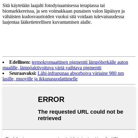
Sitä käytetään laajalti fotodynaamisessa terapiassa tai
biomarkkereissa, ja sen voimakkaan punaisen valon läpäisyn ja
vähäisten kudosvaurioiden vuoksi sitä voidaan tulevaisuudessa
laajentaa lääketieteellisen kuvantamisen alalle.
Edellinen:
termokromaattinen pigmentti lämpöherkälle auton
maalille, lämpöaktivoituva väriä vaihtava pigmentti
Seuraavaksi:
Lähi-infrapunaa absorboiva väriaine 980 nm
lasille, muoville ja ikkunasuodattimelle