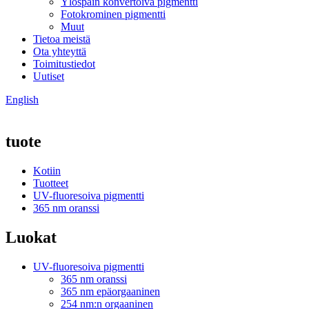
Ylöspäin konvertoiva pigmentti
Fotokrominen pigmentti
Muut
Tietoa meistä
Ota yhteyttä
Toimitustiedot
Uutiset
English
tuote
Kotiin
Tuotteet
UV-fluoresoiva pigmentti
365 nm oranssi
Luokat
UV-fluoresoiva pigmentti
365 nm oranssi
365 nm epäorgaaninen
254 nm:n orgaaninen