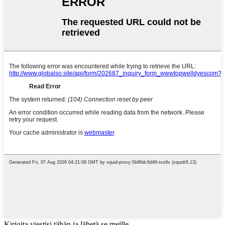
Kirjoita viestisi tähän ja lähetä se meille