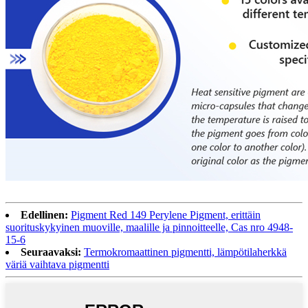
Edellinen:
Pigment Red 149 Perylene Pigment, erittäin
suorituskykyinen muoville, maalille ja pinnoitteelle, Cas nro 4948-
15-6
Seuraavaksi:
Termokromaattinen pigmentti, lämpötilaherkkä
väriä vaihtava pigmentti