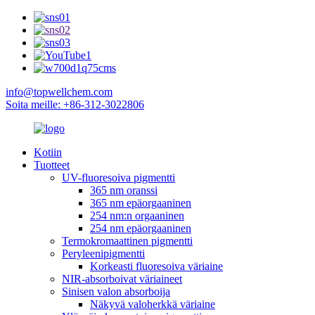
info@topwellchem.com
Soita meille: +86-312-3022806
Kotiin
Tuotteet
UV-fluoresoiva pigmentti
365 nm oranssi
365 nm epäorgaaninen
254 nm:n orgaaninen
254 nm epäorgaaninen
Termokromaattinen pigmentti
Peryleenipigmentti
Korkeasti fluoresoiva väriaine
NIR-absorboivat väriaineet
Sinisen valon absorboija
Näkyvä valoherkkä väriaine