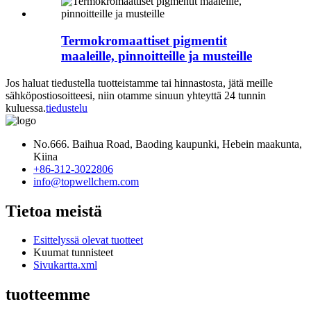
Termokromaattiset pigmentit
maaleille, pinnoitteille ja musteille
Jos haluat tiedustella tuotteistamme tai hinnastosta, jätä meille
sähköpostiosoitteesi, niin otamme sinuun yhteyttä 24 tunnin
kuluessa.
tiedustelu
No.666. Baihua Road, Baoding kaupunki, Hebein maakunta,
Kiina
+86-312-3022806
info@topwellchem.com
Tietoa meistä
Esittelyssä olevat tuotteet
Kuumat tunnisteet
Sivukartta.xml
tuotteemme