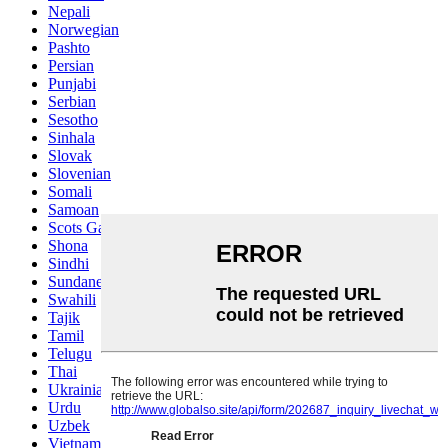
Nepali
Norwegian
Pashto
Persian
Punjabi
Serbian
Sesotho
Sinhala
Slovak
Slovenian
Somali
Samoan
Scots Gaelic
Shona
Sindhi
Sundanese
Swahili
Tajik
Tamil
Telugu
Thai
Ukrainian
Urdu
Uzbek
Vietnamese