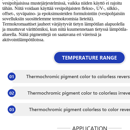
vesipohjaisissa mustejärjestelmissä, vaikka niiden käyttö ei rajoitu
tähän. Niitä voidaan käyttää vesipohjaisten flekso-, UV-, silkki-,
offset-, syväpaino- ja epoksimusteiden formulointiin (vesipohjaisiin
sovelluksiin suosittelemme termokromisia lieteitä).
Termokromaattiset jauheet värjäytyvät tietyn lämpötilan alapuolella
ja muuttuvat värittömiksi, kun niitä kuumennetaan tietyssä lämpötila-
alueella. Näitä pigmenttejä on saatavana eri väreissä ja
aktivointilämpötiloissa.