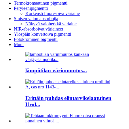
Termokromaattinen pigmentti
Peryleenipigmentti
Korkeasti fluoresoiva väriaine
Sinisen valon absorboija
Näkyvä valoherkkä väriaine
NIR-absorboivat väriaineet
Ylöspäin konvertoiva pigmentti
Fotokrominen pigmentti
Muut
lämpötilan värinmuutos...
Erittäin puhdas elintarvikelaatuinen
Urol...