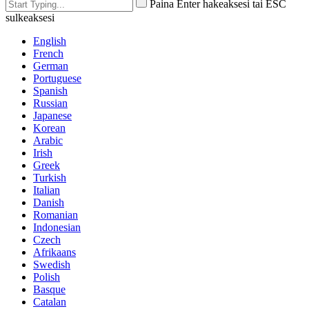
Paina Enter hakeaksesi tai ESC
sulkeaksesi
English
French
German
Portuguese
Spanish
Russian
Japanese
Korean
Arabic
Irish
Greek
Turkish
Italian
Danish
Romanian
Indonesian
Czech
Afrikaans
Swedish
Polish
Basque
Catalan