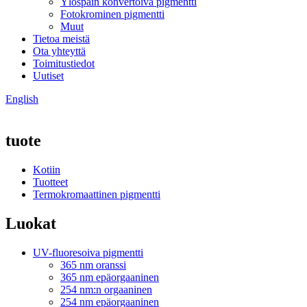
Ylöspäin konvertoiva pigmentti
Fotokrominen pigmentti
Muut
Tietoa meistä
Ota yhteyttä
Toimitustiedot
Uutiset
English
tuote
Kotiin
Tuotteet
Termokromaattinen pigmentti
Luokat
UV-fluoresoiva pigmentti
365 nm oranssi
365 nm epäorgaaninen
254 nm:n orgaaninen
254 nm epäorgaaninen