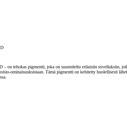
3D
n tehokas pigmentti, joka on suunniteltu erilaisiin sovelluksiin, jotka
oisto-ominaisuuksistaan. Tämä pigmentti on kehitetty huolellisesti lähe
ssa.