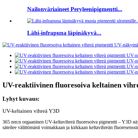
Nailonväriaineet Peryleenipigmentti...
Lähi-infrapuna läpinäkyvä...
UV-reaktiivinen fluoresoiva keltainen vi
Lyhyt kuvaus:
UV-keltainen vihreä Y3D
365 nm:n orgaaninen UV-keltavihreä fluoresoiva pigmentti – Y3D näyttä
säteilee välittömästi voimakkaan ja kirkkaan keltavihreän fluoresenssi