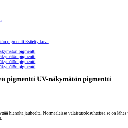
hreä pigmentti UV-näkymätön pigmentti
ä hienolta jauheelta. Normaaleissa valaistusolosuhteissa se on lähes vär
n.