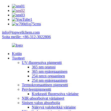
info@topwellchem.com
Soita meille: +86-312-3022806
Kotiin
Tuotteet
UV-fluoresoiva pigmentti
365 nm oranssi
365 nm epäorgaaninen
254 nm:n orgaaninen
254 nm epäorgaaninen
Termokromaattinen pigmentti
Peryleenipigmentti
Korkeasti fluoresoiva väriaine
NIR-absorboivat väriaineet
Sinisen valon absorboija
Näkyvä valoherkkä väriaine