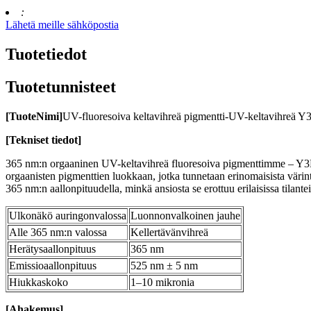
:
Lähetä meille sähköpostia
Tuotetiedot
Tuotetunnisteet
[
Tuote
Nimi
]
UV-fluoresoiva keltavihreä pigmentti-UV-keltavihreä Y
[
Tekniset tiedot
]
365 nm:n orgaaninen UV-keltavihreä fluoresoiva pigmenttimme – Y3D – o
orgaanisten pigmenttien luokkaan, jotka tunnetaan erinomaisista värint
365 nm:n aallonpituudella, minkä ansiosta se erottuu erilaisissa tilantei
Ulkonäkö auringonvalossa
Luonnonvalkoinen jauhe
Alle 365 nm:n valossa
Kellertävänvihreä
Herätysaallonpituus
365 nm
Emissioaallonpituus
525 nm ± 5 nm
Hiukkaskoko
1–10 mikronia
[
A
hakemus
]