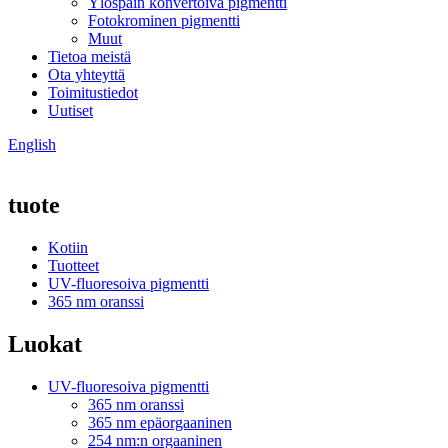
Ylöspäin konvertoiva pigmentti
Fotokrominen pigmentti
Muut
Tietoa meistä
Ota yhteyttä
Toimitustiedot
Uutiset
English
tuote
Kotiin
Tuotteet
UV-fluoresoiva pigmentti
365 nm oranssi
Luokat
UV-fluoresoiva pigmentti
365 nm oranssi
365 nm epäorgaaninen
254 nm:n orgaaninen