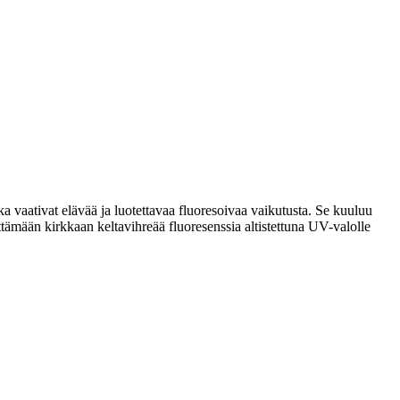
 vaativat elävää ja luotettavaa fluoresoivaa vaikutusta. Se kuuluu
ttämään kirkkaan keltavihreää fluoresenssia altistettuna UV-valolle