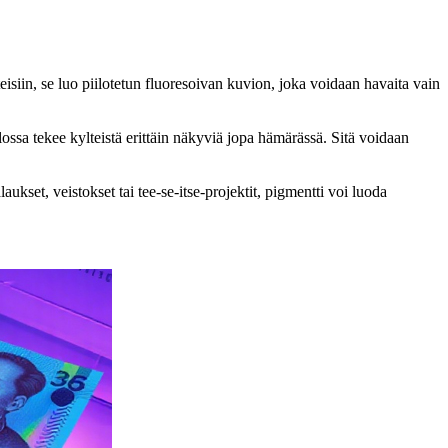
teisiin, se luo piilotetun fluoresoivan kuvion, joka voidaan havaita vain
ssa tekee kylteistä erittäin näkyviä jopa hämärässä. Sitä voidaan
aukset, veistokset tai tee-se-itse-projektit, pigmentti voi luoda