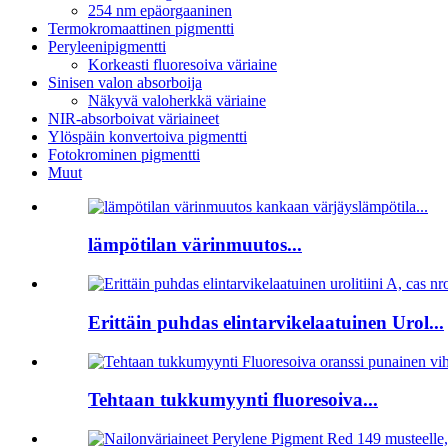
254 nm epäorgaaninen
Termokromaattinen pigmentti
Peryleenipigmentti
Korkeasti fluoresoiva väriaine
Sinisen valon absorboija
Näkyvä valoherkkä väriaine
NIR-absorboivat väriaineet
Ylöspäin konvertoiva pigmentti
Fotokrominen pigmentti
Muut
lämpötilan värinmuutos...
Erittäin puhdas elintarvikelaatuinen Urol...
Tehtaan tukkumyynti fluoresoiva...