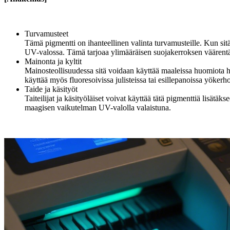
Turvamusteet
Tämä pigmentti on ihanteellinen valinta turvamusteille. Kun sitä l
UV-valossa. Tämä tarjoaa ylimääräisen suojakerroksen väärentä
Mainonta ja kyltit
Mainosteollisuudessa sitä voidaan käyttää maaleissa huomiota he
käyttää myös fluoresoivissa julisteissa tai esillepanoissa yöker
Taide ja käsityöt
Taiteilijat ja käsityöläiset voivat käyttää tätä pigmenttiä lisätä
maagisen vaikutelman UV-valolla valaistuna.