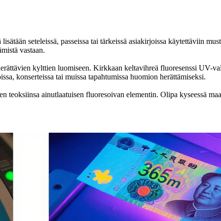
isätään seteleissä, passeissa tai tärkeissä asiakirjoissa käytettäviin mus
mistä vastaan.
rättävien kylttien luomiseen. Kirkkaan keltavihreä fluoresenssi UV-valo
hoissa, konserteissa tai muissa tapahtumissa huomion herättämiseksi.
kseen teoksiinsa ainutlaatuisen fluoresoivan elementin. Olipa kyseessä maal