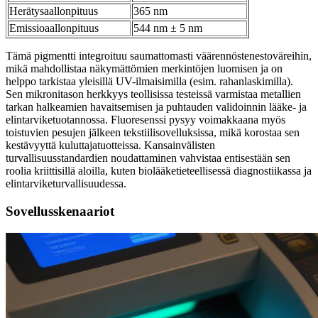
Herätysaallonpituus
365 nm
Emissioaallonpituus
544 nm ± 5 nm
Tämä pigmentti integroituu saumattomasti väärennöstenestoväreihin,
mikä mahdollistaa näkymättömien merkintöjen luomisen ja on
helppo tarkistaa yleisillä UV-ilmaisimilla (esim. rahanlaskimilla).
Sen mikronitason herkkyys teollisissa testeissä varmistaa metallien
tarkan halkeamien havaitsemisen ja puhtauden validoinnin lääke- ja
elintarviketuotannossa. Fluoresenssi pysyy voimakkaana myös
toistuvien pesujen jälkeen tekstiilisovelluksissa, mikä korostaa sen
kestävyyttä kuluttajatuotteissa. Kansainvälisten
turvallisuusstandardien noudattaminen vahvistaa entisestään sen
roolia kriittisillä aloilla, kuten biolääketieteellisessä diagnostiikassa ja
elintarviketurvallisuudessa.
Sovellusskenaariot