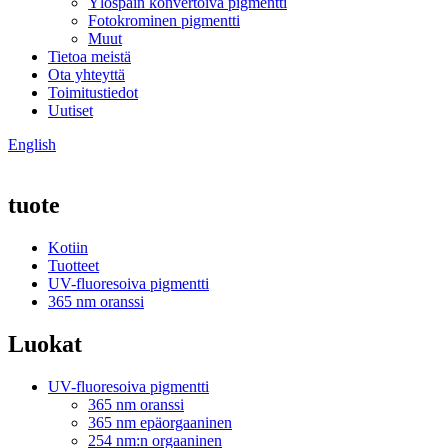
Ylöspäin konvertoiva pigmentti
Fotokrominen pigmentti
Muut
Tietoa meistä
Ota yhteyttä
Toimitustiedot
Uutiset
English
tuote
Kotiin
Tuotteet
UV-fluoresoiva pigmentti
365 nm oranssi
Luokat
UV-fluoresoiva pigmentti
365 nm oranssi
365 nm epäorgaaninen
254 nm:n orgaaninen