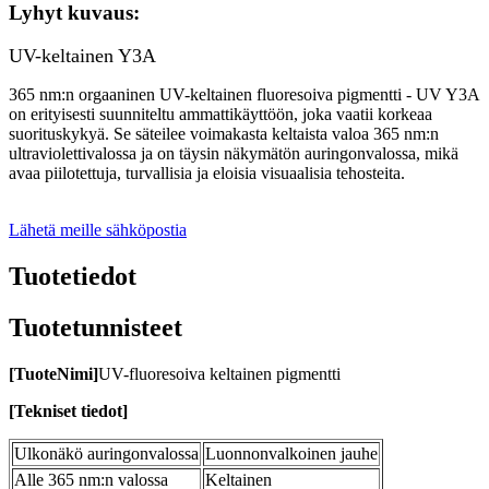
Lyhyt kuvaus:
UV-keltainen Y3A
365 nm:n orgaaninen UV-keltainen fluoresoiva pigmentti - UV Y3A
on erityisesti suunniteltu ammattikäyttöön, joka vaatii korkeaa
suorituskykyä. Se säteilee voimakasta keltaista valoa 365 nm:n
ultraviolettivalossa ja on täysin näkymätön auringonvalossa, mikä
avaa piilotettuja, turvallisia ja eloisia visuaalisia tehosteita.
Lähetä meille sähköpostia
Tuotetiedot
Tuotetunnisteet
[
Tuote
Nimi
]
UV-fluoresoiva keltainen pigmentti
[
Tekniset tiedot
]
Ulkonäkö auringonvalossa
Luonnonvalkoinen jauhe
Alle 365 nm:n valossa
Keltainen