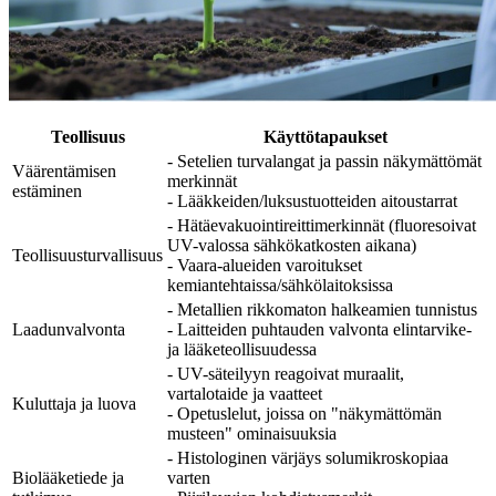
Teollisuus
Käyttötapaukset
- Setelien turvalangat ja passin näkymättömät
Väärentämisen
merkinnät
estäminen
- Lääkkeiden/luksustuotteiden aitoustarrat
- Hätäevakuointireittimerkinnät (fluoresoivat
UV-valossa sähkökatkosten aikana)
Teollisuusturvallisuus
- Vaara-alueiden varoitukset
kemiantehtaissa/sähkölaitoksissa
- Metallien rikkomaton halkeamien tunnistus
Laadunvalvonta
- Laitteiden puhtauden valvonta elintarvike-
ja lääketeollisuudessa
- UV-säteilyyn reagoivat muraalit,
vartalotaide ja vaatteet
Kuluttaja ja luova
- Opetuslelut, joissa on "näkymättömän
musteen" ominaisuuksia
- Histologinen värjäys solumikroskopiaa
Biolääketiede ja
varten