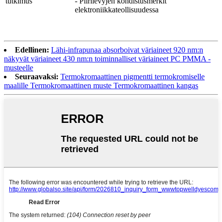
tutkimus
- Piirilevyjen kohdistusmerkit
elektroniikkateollisuudessa
Edellinen:
Lähi-infrapunaa absorboivat väriaineet 920 nm:n
näkyvät väriaineet 430 nm:n toiminnalliset väriaineet PC PMMA -
musteelle
Seuraavaksi:
Termokromaattinen pigmentti termokromiselle
maalille Termokromaattinen muste Termokromaattinen kangas