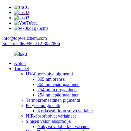
info@topwellchem.com
Soita meille: +86-312-3022806
Kotiin
Tuotteet
UV-fluoresoiva pigmentti
365 nm oranssi
365 nm epäorgaaninen
254 nm:n orgaaninen
254 nm epäorgaaninen
Termokromaattinen pigmentti
Peryleenipigmentti
Korkeasti fluoresoiva väriaine
NIR-absorboivat väriaineet
Sinisen valon absorboija
Näkyvä valoherkkä väriaine