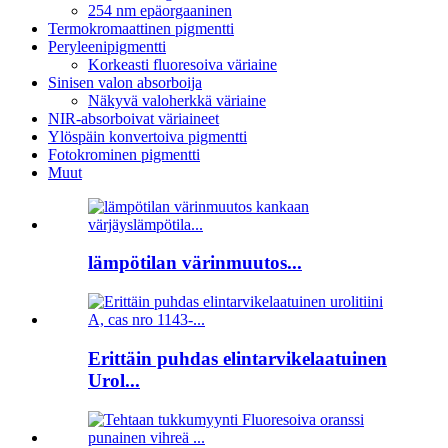
254 nm epäorgaaninen
Termokromaattinen pigmentti
Peryleenipigmentti
Korkeasti fluoresoiva väriaine
Sinisen valon absorboija
Näkyvä valoherkkä väriaine
NIR-absorboivat väriaineet
Ylöspäin konvertoiva pigmentti
Fotokrominen pigmentti
Muut
lämpötilan värinmuutos...
Erittäin puhdas elintarvikelaatuinen
Urol...