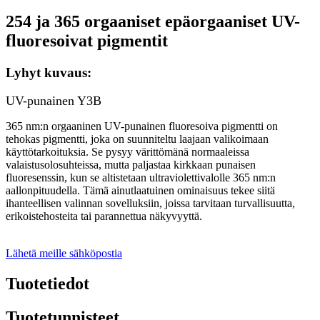
254 ja 365 orgaaniset epäorgaaniset UV-
fluoresoivat pigmentit
Lyhyt kuvaus:
UV-punainen Y3B
365 nm:n orgaaninen UV-punainen fluoresoiva pigmentti on
tehokas pigmentti, joka on suunniteltu laajaan valikoimaan
käyttötarkoituksia. Se pysyy värittömänä normaaleissa
valaistusolosuhteissa, mutta paljastaa kirkkaan punaisen
fluoresenssin, kun se altistetaan ultraviolettivalolle 365 nm:n
aallonpituudella. Tämä ainutlaatuinen ominaisuus tekee siitä
ihanteellisen valinnan sovelluksiin, joissa tarvitaan turvallisuutta,
erikoistehosteita tai parannettua näkyvyyttä.
Lähetä meille sähköpostia
Tuotetiedot
Tuotetunnisteet