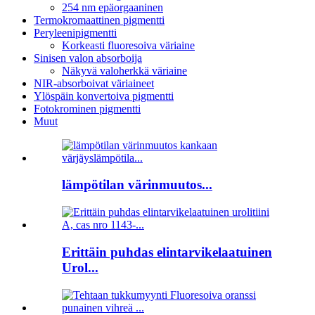
254 nm epäorgaaninen
Termokromaattinen pigmentti
Peryleenipigmentti
Korkeasti fluoresoiva väriaine
Sinisen valon absorboija
Näkyvä valoherkkä väriaine
NIR-absorboivat väriaineet
Ylöspäin konvertoiva pigmentti
Fotokrominen pigmentti
Muut
lämpötilan värinmuutos...
Erittäin puhdas elintarvikelaatuinen
Urol...