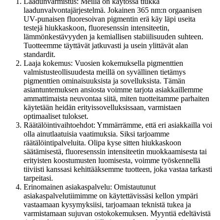
Laadunvarmistus: Meillä on käytössä tiukka
laadunvalvontajärjestelmä. Jokainen 365 nm:n orgaanisen
UV-punaisen fluoresoivan pigmentin erä käy läpi useita
testejä hiukkaskoon, fluoresenssin intensiteetin,
lämmönkestävyyden ja kemiallisen stabiilisuuden suhteen.
Tuotteemme täyttävät jatkuvasti ja usein ylittävät alan
standardit.
Laaja kokemus: Vuosien kokemuksella pigmenttien
valmistusteollisuudesta meillä on syvällinen tietämys
pigmenttien ominaisuuksista ja sovelluksista. Tämän
asiantuntemuksen ansiosta voimme tarjota asiakkaillemme
ammattimaista neuvontaa siitä, miten tuotteitamme parhaiten
käytetään heidän erityissovelluksissaan, varmistaen
optimaaliset tulokset.
Räätälöintivaihtoehdot: Ymmärrämme, että eri asiakkailla voi
olla ainutlaatuisia vaatimuksia. Siksi tarjoamme
räätälöintipalveluita. Olipa kyse sitten hiukkaskoon
säätämisestä, fluoresenssin intensiteetin muokkaamisesta tai
erityisten koostumusten luomisesta, voimme työskennellä
tiiviisti kanssasi kehittääksemme tuotteen, joka vastaa tarkasti
tarpeitasi.
Erinomainen asiakaspalvelu: Omistautunut
asiakaspalvelutiimimme on käytettävissäsi kellon ympäri
vastaamaan kysymyksiisi, tarjoamaan teknistä tukea ja
varmistamaan sujuvan ostokokemuksen. Myyntiä edeltävistä