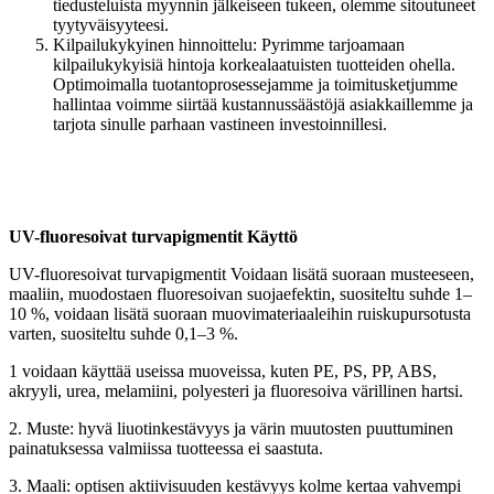
tiedusteluista myynnin jälkeiseen tukeen, olemme sitoutuneet
tyytyväisyyteesi.
Kilpailukykyinen hinnoittelu: Pyrimme tarjoamaan
kilpailukykyisiä hintoja korkealaatuisten tuotteiden ohella.
Optimoimalla tuotantoprosessejamme ja toimitusketjumme
hallintaa voimme siirtää kustannussäästöjä asiakkaillemme ja
tarjota sinulle parhaan vastineen investoinnillesi.
UV-fluoresoivat turvapigmentit Käyttö
UV-fluoresoivat turvapigmentit
Voidaan lisätä suoraan musteeseen,
maaliin, muodostaen fluoresoivan suojaefektin, suositeltu suhde 1–
10 %, voidaan lisätä suoraan muovimateriaaleihin ruiskupursotusta
varten, suositeltu suhde 0,1–3 %.
1 voidaan käyttää useissa muoveissa, kuten PE, PS, PP, ABS,
akryyli, urea, melamiini, polyesteri ja fluoresoiva värillinen hartsi.
2. Muste: hyvä liuotinkestävyys ja värin muutosten puuttuminen
painatuksessa valmiissa tuotteessa ei saastuta.
3. Maali: optisen aktiivisuuden kestävyys kolme kertaa vahvempi