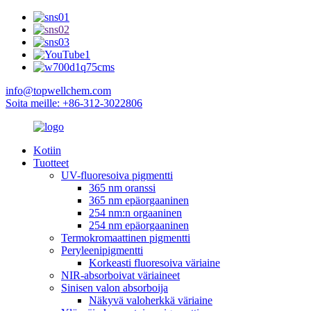
info@topwellchem.com
Soita meille: +86-312-3022806
Kotiin
Tuotteet
UV-fluoresoiva pigmentti
365 nm oranssi
365 nm epäorgaaninen
254 nm:n orgaaninen
254 nm epäorgaaninen
Termokromaattinen pigmentti
Peryleenipigmentti
Korkeasti fluoresoiva väriaine
NIR-absorboivat väriaineet
Sinisen valon absorboija
Näkyvä valoherkkä väriaine