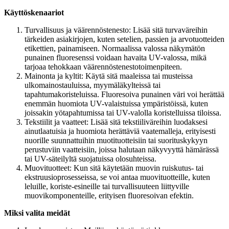
Käyttöskenaariot
Turvallisuus ja väärennöstenesto: Lisää sitä turvaväreihin
tärkeiden asiakirjojen, kuten setelien, passien ja arvotuotteiden
etikettien, painamiseen. Normaalissa valossa näkymätön
punainen fluoresenssi voidaan havaita UV-valossa, mikä
tarjoaa tehokkaan väärennöstenestotoimenpiteen.
Mainonta ja kyltit: Käytä sitä maaleissa tai musteissa
ulkomainostauluissa, myymäläkylteissä tai
tapahtumakoristeluissa. Fluoresoiva punainen väri voi herättää
enemmän huomiota UV-valaistuissa ympäristöissä, kuten
joissakin yötapahtumissa tai UV-valolla koristelluissa tiloissa.
Tekstiilit ja vaatteet: Lisää sitä tekstiiliväreihin luodaksesi
ainutlaatuisia ja huomiota herättäviä vaatemalleja, erityisesti
nuorille suunnattuihin muotituotteisiin tai suorituskykyyn
perustuviin vaatteisiin, joissa halutaan näkyvyyttä hämärässä
tai UV-säteilyltä suojatuissa olosuhteissa.
Muovituotteet: Kun sitä käytetään muovin ruiskutus- tai
ekstruusioprosesseissa, se voi antaa muovituotteille, kuten
leluille, koriste-esineille tai turvallisuuteen liittyville
muovikomponenteille, erityisen fluoresoivan efektin.
Miksi valita meidät