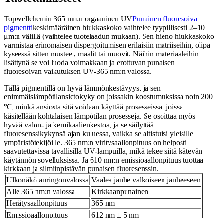
Topwellchemin 365 nm:n orgaaninen UV
Punainen fluoresoiva
pigmentti
keskimääräinen hiukkaskoko vaihtelee tyypillisesti 2–10
μm:n välillä (vaihtelee tuotelaadun mukaan). Sen hieno hiukkaskoko
varmistaa erinomaisen dispergoitumisen erilaisiin matriiseihin, olipa
kyseessä sitten musteet, maalit tai muovit. Näihin materiaaleihin
lisättynä se voi luoda voimakkaan ja erottuvan punaisen
fluoresoivan vaikutuksen UV-365 nm:n valossa.
Tällä pigmentillä on hyvä lämmönkestävyys, ja sen
enimmäislämpötilansietokyky on joissakin koostumuksissa noin 200
℃, minkä ansiosta sitä voidaan käyttää prosesseissa, joissa
käsitellään kohtalaisen lämpötilan prosesseja. Se osoittaa myös
hyvää valon- ja kemikaalienkestoa, ja se säilyttää
fluoresenssikykynsä ajan kuluessa, vaikka se altistuisi yleisille
ympäristötekijöille. 365 nm:n viritysaallonpituus on helposti
saavutettavissa tavallisilla UV-lampuilla, mikä tekee siitä kätevän
käytännön sovelluksissa. Ja 610 nm:n emissioaallonpituus tuottaa
kirkkaan ja silmiinpistävän punaisen fluoresenssin.
Ulkonäkö auringonvalossa
Vaalea jauhe valkoiseen jauheeseen
Alle 365 nm:n valossa
Kirkkaanpunainen
Herätysaallonpituus
365 nm
Emissioaallonpituus
612 nm ± 5 nm