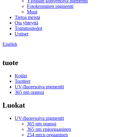
Ylöspäin konvertoiva pigmentti
Fotokrominen pigmentti
Muut
Tietoa meistä
Ota yhteyttä
Toimitustiedot
Uutiset
English
tuote
Kotiin
Tuotteet
UV-fluoresoiva pigmentti
365 nm oranssi
Luokat
UV-fluoresoiva pigmentti
365 nm oranssi
365 nm epäorgaaninen
254 nm:n orgaaninen