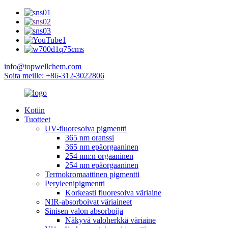
info@topwellchem.com
Soita meille: +86-312-3022806
Kotiin
Tuotteet
UV-fluoresoiva pigmentti
365 nm oranssi
365 nm epäorgaaninen
254 nm:n orgaaninen
254 nm epäorgaaninen
Termokromaattinen pigmentti
Peryleenipigmentti
Korkeasti fluoresoiva väriaine
NIR-absorboivat väriaineet
Sinisen valon absorboija
Näkyvä valoherkkä väriaine