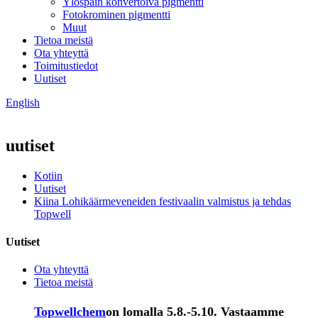
Ylöspäin konvertoiva pigmentti
Fotokrominen pigmentti
Muut
Tietoa meistä
Ota yhteyttä
Toimitustiedot
Uutiset
English
uutiset
Kotiin
Uutiset
Kiina Lohikäärmeveneiden festivaalin valmistus ja tehdas
Topwell
Uutiset
Ota yhteyttä
Tietoa meistä
Topwellchem
on lomalla 5.8.-5.10. Vastaamme