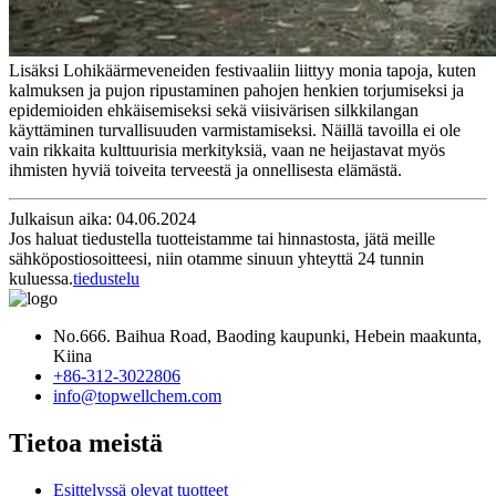
Lisäksi Lohikäärmeveneiden festivaaliin liittyy monia tapoja, kuten
kalmuksen ja pujon ripustaminen pahojen henkien torjumiseksi ja
epidemioiden ehkäisemiseksi sekä viisivärisen silkkilangan
käyttäminen turvallisuuden varmistamiseksi. Näillä tavoilla ei ole
vain rikkaita kulttuurisia merkityksiä, vaan ne heijastavat myös
ihmisten hyviä toiveita terveestä ja onnellisesta elämästä.
Julkaisun aika: 04.06.2024
Jos haluat tiedustella tuotteistamme tai hinnastosta, jätä meille
sähköpostiosoitteesi, niin otamme sinuun yhteyttä 24 tunnin
kuluessa.
tiedustelu
No.666. Baihua Road, Baoding kaupunki, Hebein maakunta,
Kiina
+86-312-3022806
info@topwellchem.com
Tietoa meistä
Esittelyssä olevat tuotteet