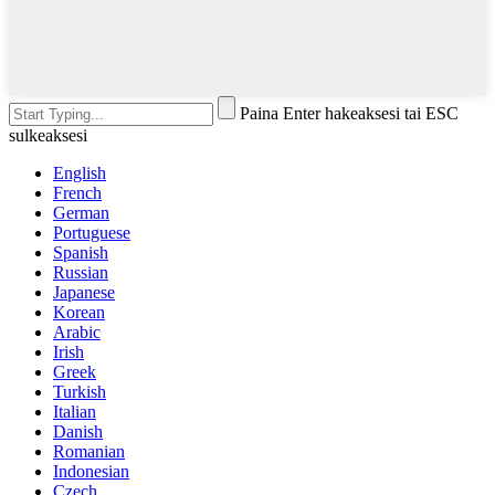
Paina Enter hakeaksesi tai ESC
sulkeaksesi
English
French
German
Portuguese
Spanish
Russian
Japanese
Korean
Arabic
Irish
Greek
Turkish
Italian
Danish
Romanian
Indonesian
Czech