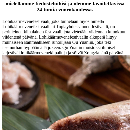
mielellämme tiedusteluihisi ja olemme tavoitettavissa
24 tuntia vuorokaudessa.
Lohikäärmevenefestivaali, joka tunnetaan myös nimellä
Lohikäärmevenefestivaali tai Tuplayhdeksännen festivaali, on
perinteinen kiinalainen festivaali, jota vietetään viidennen kuunkuun
viidentenä päivänä. Lohikäärmevenefestivaalin alkuperä liittyy
muinaiseen isänmaalliseen runoilijaan Qu Yuaniin, joka teki
itsemurhan hyppäämällä jokeen. Qu Yuanin muistoksi ihmiset
järjestivät lohikäärmevenekilpailuja ja söivät Zongzia tänä päivänä.