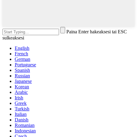
Paina Enter hakeaksesi tai ESC
sulkeaksesi
English
French
German
Portuguese
Spanish
Russian
Japanese
Korean
Arabic
Irish
Greek
Turkish
Italian
Danish
Romanian
Indonesian
Czech