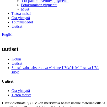
Ylöspäin konvertoiva pigmentti
Fotokrominen pigmentti
Muut
Tietoa meistä
Ota yhteyttä
Toimitustiedot
Uutiset
English
uutiset
Kotiin
Uutiset
Sinistä valoa absorboiva väriaine UV401: Mullistava UV-
suoja
Uutiset
Ota yhteyttä
Tietoa meistä
Ultraviolettisäteily (UV) on merkittävä haaste useille materiaaleille ja