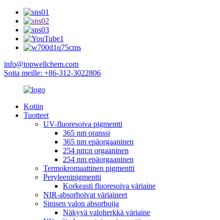
info@topwellchem.com
Soita meille: +86-312-3022806
Kotiin
Tuotteet
UV-fluoresoiva pigmentti
365 nm oranssi
365 nm epäorgaaninen
254 nm:n orgaaninen
254 nm epäorgaaninen
Termokromaattinen pigmentti
Peryleenipigmentti
Korkeasti fluoresoiva väriaine
NIR-absorboivat väriaineet
Sinisen valon absorboija
Näkyvä valoherkkä väriaine