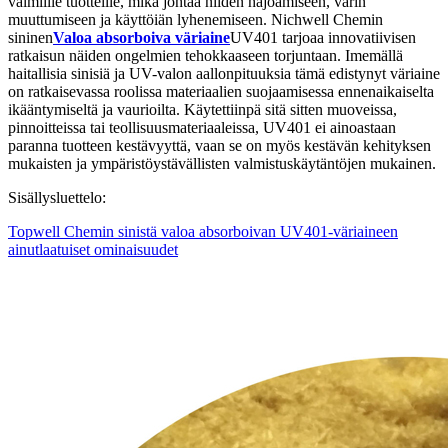
valmiille tuotteille, mikä johtaa niiden hajoamiseen, värin
muuttumiseen ja käyttöiän lyhenemiseen. Nichwell Chemin
sininen
Valoa absorboiva väriaine
UV401 tarjoaa innovatiivisen
ratkaisun näiden ongelmien tehokkaaseen torjuntaan. Imemällä
haitallisia sinisiä ja UV-valon aallonpituuksia tämä edistynyt väriaine
on ratkaisevassa roolissa materiaalien suojaamisessa ennenaikaiselta
ikääntymiseltä ja vaurioilta. Käytettiinpä sitä sitten muoveissa,
pinnoitteissa tai teollisuusmateriaaleissa, UV401 ei ainoastaan
paranna tuotteen kestävyyttä, vaan se on myös kestävän kehityksen
mukaisten ja ympäristöystävällisten valmistuskäytäntöjen mukainen.
Sisällysluettelo:
Topwell Chemin sinistä valoa absorboivan UV401-väriaineen
ainutlaatuiset ominaisuudet