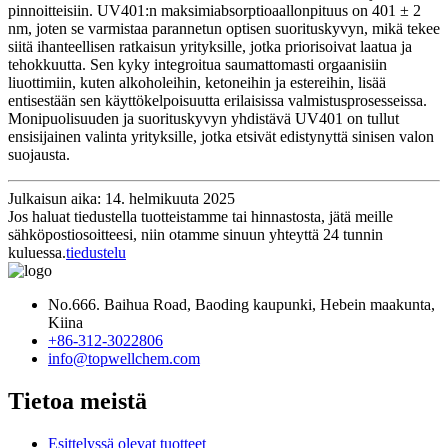
pinnoitteisiin. UV401:n maksimiabsorptioaallonpituus on 401 ± 2
nm, joten se varmistaa parannetun optisen suorituskyvyn, mikä tekee
siitä ihanteellisen ratkaisun yrityksille, jotka priorisoivat laatua ja
tehokkuutta. Sen kyky integroitua saumattomasti orgaanisiin
liuottimiin, kuten alkoholeihin, ketoneihin ja estereihin, lisää
entisestään sen käyttökelpoisuutta erilaisissa valmistusprosesseissa.
Monipuolisuuden ja suorituskyvyn yhdistävä UV401 on tullut
ensisijainen valinta yrityksille, jotka etsivät edistynyttä sinisen valon
suojausta.
Julkaisun aika: 14. helmikuuta 2025
Jos haluat tiedustella tuotteistamme tai hinnastosta, jätä meille
sähköpostiosoitteesi, niin otamme sinuun yhteyttä 24 tunnin
kuluessa.
tiedustelu
No.666. Baihua Road, Baoding kaupunki, Hebein maakunta,
Kiina
+86-312-3022806
info@topwellchem.com
Tietoa meistä
Esittelyssä olevat tuotteet